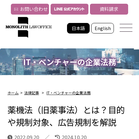
お問い合わせ
資料請求
日本語
English
IT・ベンチャーの企業法務
ホーム
>
法律記事
>
IT・ベンチャーの企業法務
薬機法（旧薬事法）とは？目的
や規制対象、広告規制を解説
2022.09.20
2024.10.20