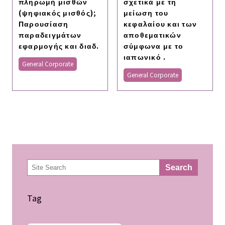
πληρωμή μισθών
σχετικά με τη
(ψηφιακός μισθός);
μείωση του
Παρουσίαση
κεφαλαίου και των
παραδειγμάτων
αποθεματικών
εφαρμογής και διαδ.
σύμφωνα με το
ιαπωνικό .
General Corporate
General Corporate
検
Search
索
Tag