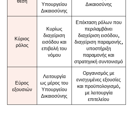
θέση
Υπουργείου
Δικαιοσύνης
Δικαιοσύνης
Επέκταση ρόλων που
Κυρίως
περιλαμβάνει
διαχείριση
διαχείριση εισόδου,
Κύριος
εισόδου και
διαχείριση παραμονής,
ρόλος
επιβολή του
υποστήριξη
νόμου
παραμονής και
στρατηγική συντονισμό
Οργανισμός με
Λειτουργία
ενισχυμένες εξουσίες
Εύρος
ως μέρος του
και προϋπολογισμό,
εξουσιών
Υπουργείου
με λειτουργία
Δικαιοσύνης
επιτελείου