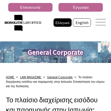
Επικοινωνία
Έγγραφα
Ελληνικά
English
General Corporate
HOME
>
LAW MAGAZINE
>
General Corporate
>
Το πλαίσιο
διαχείρισης εισόδου και παραμονής στην Ιαπωνία: Επισκόπηση του νόμου
και της διοίκησης
Το πλαίσιο διαχείρισης εισόδου
και παραμονής στην Ιαπωνία: