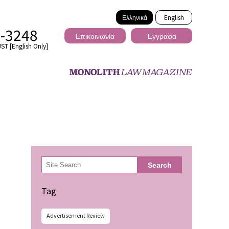
Ελληνικά
English
2-3248
Επικοινωνία
Έγγραφα
ST [English Only]
Διασυνοριακό
検
Search
索
ωσης
Tag
Advertisement Review