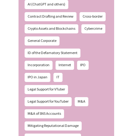
AI (ChatGPT and others)
Contract Drafting and Review
Cross-border
Crypto Assets and Blockchains
Cybercrime
General Corporate
ID of the Defamatory Statement
Incorporation
Internet
IPO
IPO in Japan
IT
Legal Support for VTuber
Legal Support for YouTuber
M&A
M&A of SNS Accounts
Mitigating Reputational Damage