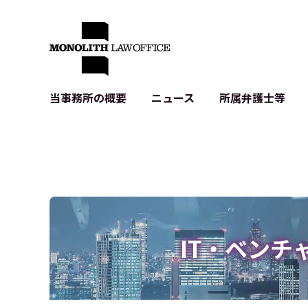
当事務所の概要
ニュース
所属弁護士等
代表弁護士の挨拶
IT・ベンチャーの企業法務
各種企業のIT・知財
当事務所のクライアントの例
契約書作成・レビュー等
システム開発関連
クライアントの声
個人情報保護法関連
アプリ等の利用規
出版書籍等
株式・M&A関連法務
暗号資産・ブロッ
アクセス
IPO（上場）支援
生成AI関連法務
記事・LPの薬機
IT・ベンチ
D2C等の不正転
サイバー犯罪の刑