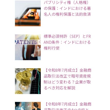
パブリシティ権（人格権）
の保護：インドにおける著
名人の権利保護と法的救済
標準必須特許（SEP）とFR
AND条件：インドにおける
権利行使
【令和8年7月成立】金融商
品取引法改正で暗号資産規
制はどう変わる？企業が取
るべき対応を解説
【令和8年7月成立】金融商
品取引法改正の4つの柱と