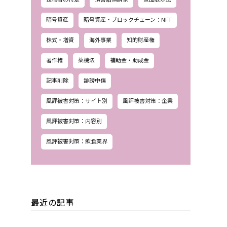
暗号資産
暗号資産・ブロックチェーン：NFT
株式・増資
海外事業
知的財産権
著作権
薬機法
補助金・助成金
記事削除
誹謗中傷
風評被害対策：サイト別
風評被害対策：企業
風評被害対策：内容別
風評被害対策：飲食業界
最近の記事