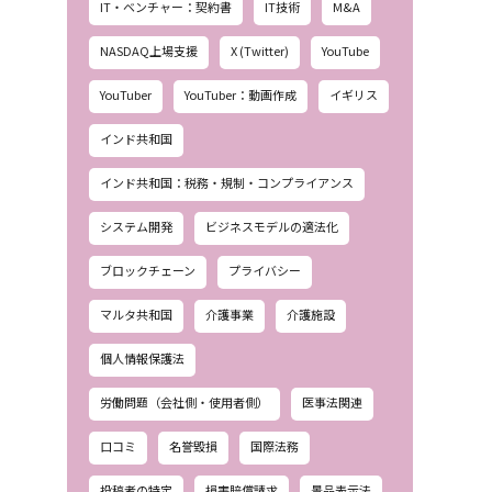
IT・ベンチャー：契約書
IT技術
M&A
NASDAQ上場支援
X (Twitter)
YouTube
YouTuber
YouTuber：動画作成
イギリス
インド共和国
インド共和国：税務・規制・コンプライアンス
システム開発
ビジネスモデルの適法化
ブロックチェーン
プライバシー
マルタ共和国
介護事業
介護施設
個人情報保護法
労働問題（会社側・使用者側）
医事法関連
口コミ
名誉毀損
国際法務
投稿者の特定
損害賠償請求
景品表示法