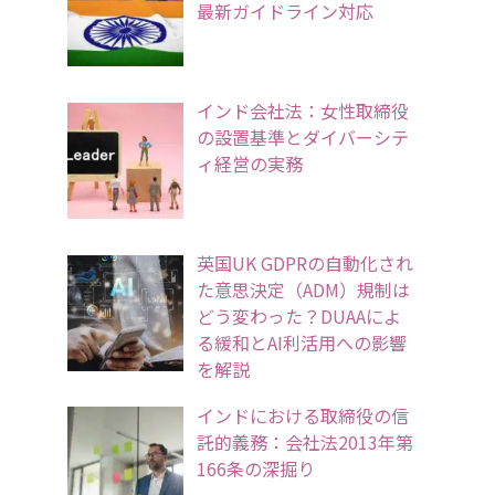
最新ガイドライン対応
インド会社法：女性取締役
の設置基準とダイバーシテ
ィ経営の実務
英国UK GDPRの自動化され
た意思決定（ADM）規制は
どう変わった？DUAAによ
る緩和とAI利活用への影響
を解説
インドにおける取締役の信
託的義務：会社法2013年第
166条の深掘り