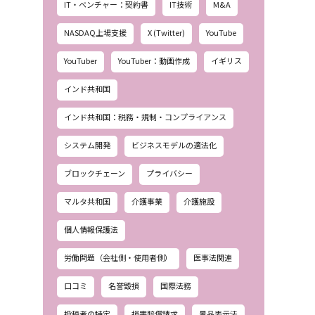
IT・ベンチャー：契約書
IT技術
M&A
NASDAQ上場支援
X (Twitter)
YouTube
YouTuber
YouTuber：動画作成
イギリス
インド共和国
インド共和国：税務・規制・コンプライアンス
システム開発
ビジネスモデルの適法化
ブロックチェーン
プライバシー
マルタ共和国
介護事業
介護施設
個人情報保護法
労働問題（会社側・使用者側）
医事法関連
口コミ
名誉毀損
国際法務
投稿者の特定
損害賠償請求
景品表示法