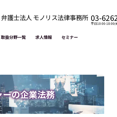
03-626
弁護士法人 モノリス法律事務所
平日10:00-18:00
(
取扱分野一覧
求人情報
セミナー
法務
クロスボーダー
風評被害対策
法務
国際法務・海外事業
デジタルタ
約整備
国際法務・日本進出
誹謗中傷等
クチェーン
NASDAQ上場支援
上場企業等
GDPR対応支援
誹謗中傷加
法等チェック
リスティン
ャーの企業法務
売対策
過去の芸能
事告訴等