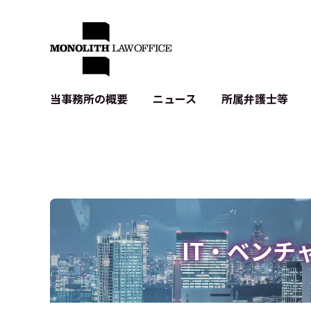
当事務所の概要
ニュース
所属弁護士等
代表弁護士の挨拶
IT・ベンチャーの企業法務
各種企業のIT・知財
当事務所のクライアントの例
契約書作成・レビュー等
システム開発関連
クライアントの声
個人情報保護法関連
アプリ等の利用規
出版書籍等
株式・M&A関連法務
暗号資産・ブロッ
アクセス
IPO（上場）支援
生成AI関連法務
記事・LPの薬機
IT・ベンチ
D2C等の不正転
サイバー犯罪の刑