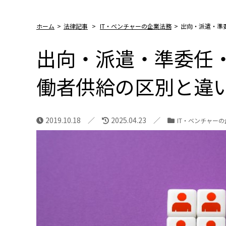
ホーム
>
法律記事
>
IT・ベンチャーの企業法務
>
出向・派遣・準
出向・派遣・準委任
働者供給の区別と違
2019.10.18
2025.04.23
IT・ベンチャー