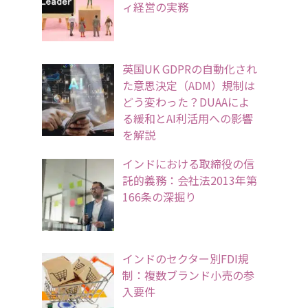
ィ経営の実務
英国UK GDPRの自動化され
た意思決定（ADM）規制は
どう変わった？DUAAによ
る緩和とAI利活用への影響
を解説
インドにおける取締役の信
託的義務：会社法2013年第
166条の深掘り
インドのセクター別FDI規
制：複数ブランド小売の参
入要件