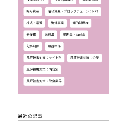
暗号資産
暗号資産・ブロックチェーン：NFT
株式・増資
海外事業
知的財産権
著作権
薬機法
補助金・助成金
記事削除
誹謗中傷
風評被害対策：サイト別
風評被害対策：企業
風評被害対策：内容別
風評被害対策：飲食業界
最近の記事