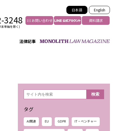
日本語
English
2-3248
お問い合わせ
資料請求
年末年始を除く)
法律記事
インフルエンサー法務
トゥー
YouTuberの法務サポート
の投稿者特定
VTuberの法務サポート
の風評被害対策
TikTok等ショート動画
害者の弁護
YouTube等SNSのM&A
検
検索
索
グ汚染の削除対策
等活動の削除
タグ
AI関連
EU
GDPR
IT・ベンチャー