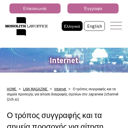
Επικοινωνία
Έγγραφα
Ελληνικά
English
Internet
HOME
>
LAW MAGAZINE
>
Internet
>
Ο τρόπος συγγραφής και τα
σημεία προσοχής για αίτηση διαγραφής σχολίων στο Japanese 2channel
(2ch.sc)
Ο τρόπος συγγραφής και τα
σημεία προσοχής για αίτηση