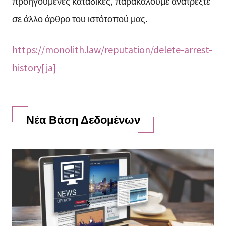
προηγούμενες καταδίκες, παρακαλούμε ανατρέξτε
σε άλλο άρθρο του ιστότοπού μας.
https://monolith.law/reputation/delete-arrest-
history[ja]
Νέα Βάση Δεδομένων