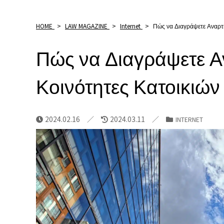
HOME
>
LAW MAGAZINE
>
Internet
>
Πώς να Διαγράψετε Αναρτή
Πώς να Διαγράψετε Α
Κοινότητες Κατοικιών
2024.02.16
2024.03.11
INTERNET