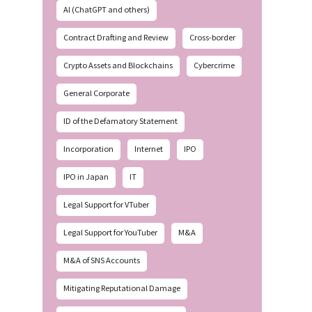
AI (ChatGPT and others)
Contract Drafting and Review
Cross-border
Crypto Assets and Blockchains
Cybercrime
General Corporate
ID of the Defamatory Statement
Incorporation
Internet
IPO
IPO in Japan
IT
Legal Support for VTuber
Legal Support for YouTuber
M&A
M&A of SNS Accounts
Mitigating Reputational Damage