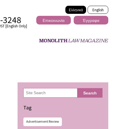
Ελληνικά
English
2-3248
Επικοινωνία
Έγγραφα
ST [English Only]
Διασυνοριακό
検
Search
索
ωσης
Tag
Advertisement Review