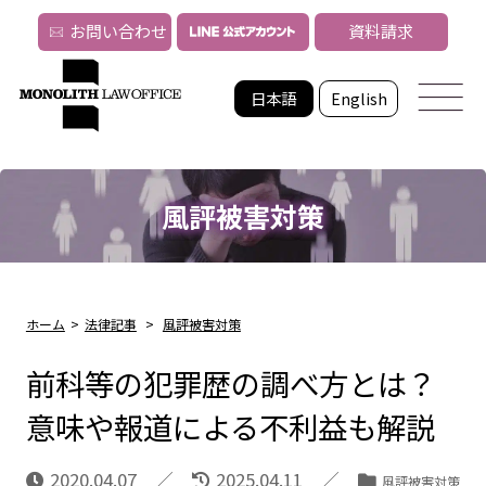
お問い合わせ
資料請求
日本語
English
風評被害対策
ホーム
>
法律記事
>
風評被害対策
前科等の犯罪歴の調べ方とは？
意味や報道による不利益も解説
2020.04.07
2025.04.11
風評被害対策