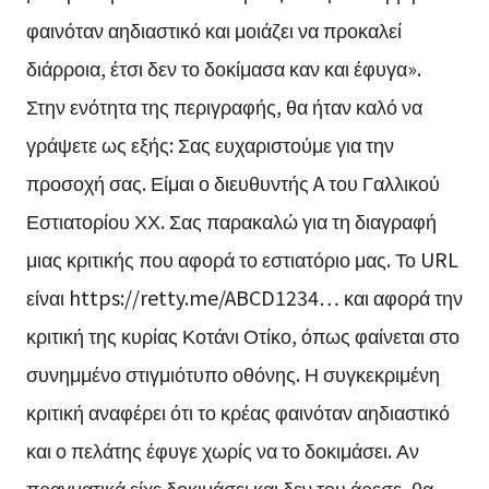
φαινόταν αηδιαστικό και μοιάζει να προκαλεί
διάρροια, έτσι δεν το δοκίμασα καν και έφυγα».
Στην ενότητα της περιγραφής, θα ήταν καλό να
γράψετε ως εξής: Σας ευχαριστούμε για την
προσοχή σας. Είμαι ο διευθυντής A του Γαλλικού
Εστιατορίου ΧΧ. Σας παρακαλώ για τη διαγραφή
μιας κριτικής που αφορά το εστιατόριο μας. Το URL
είναι https://retty.me/ABCD1234… και αφορά την
κριτική της κυρίας Κοτάνι Οτίκο, όπως φαίνεται στο
συνημμένο στιγμιότυπο οθόνης. Η συγκεκριμένη
κριτική αναφέρει ότι το κρέας φαινόταν αηδιαστικό
και ο πελάτης έφυγε χωρίς να το δοκιμάσει. Αν
πραγματικά είχε δοκιμάσει και δεν του άρεσε, θα