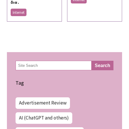
δια.
Internet
検
Search
索
Tag
Advertisement Review
AI (ChatGPT and others)