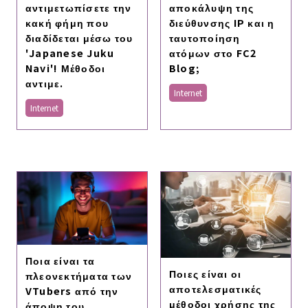
αποκάλυψη της
αντιμετωπίσετε την
διεύθυνσης IP και η
κακή φήμη που
ταυτοποίηση
διαδίδεται μέσω του
ατόμων στο FC2
'Japanese Juku
Blog;
Navi'! Μέθοδοι
αντιμε.
Internet
Internet
Ποια είναι τα
Ποιες είναι οι
πλεονεκτήματα των
αποτελεσματικές
VTubers από την
μέθοδοι χρήσης της
άποψη του