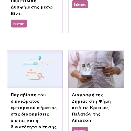
Περίπτωση
Internet
Δυσφήμισης μέσω
Βίντ.
Internet
Παραβίαση του
Διαγραφή της
δικαιώματος
Ζημιάς στη Φήμη
εμπορικού σήματος
από τις Κριτικές
στις διαφημίσεις
Πελατών της
λίστας και η
Amazon
δυνατότητα αίτησης
Internet