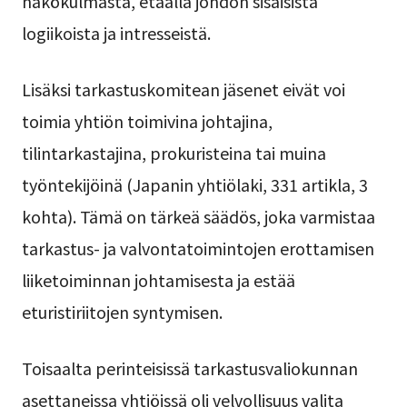
näkökulmasta, etäällä johdon sisäisistä
logiikoista ja intresseistä.
Lisäksi tarkastuskomitean jäsenet eivät voi
toimia yhtiön toimivina johtajina,
tilintarkastajina, prokuristeina tai muina
työntekijöinä (Japanin yhtiölaki, 331 artikla, 3
kohta). Tämä on tärkeä säädös, joka varmistaa
tarkastus- ja valvontatoimintojen erottamisen
liiketoiminnan johtamisesta ja estää
eturistiriitojen syntymisen.
Toisaalta perinteisissä tarkastusvaliokunnan
asettaneissa yhtiöissä oli velvollisuus valita