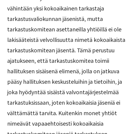
vähintään yksi kokoaikainen tarkastaja
tarkastusvaliokunnan jäsenistä, mutta
tarkastuskomitean asettaneilla yhtiöillä ei ole
lakisääteistä velvollisuutta nimetä kokoaikaista
tarkastuskomitean jäsentä. Tämä perustuu
ajatukseen, että tarkastuskomitea toimii
hallituksen sisäisenä elimenä, jolla on jatkuva
pääsy hallituksen keskusteluihin ja tietoihin, ja
joka hyödyntää sisäistä valvontajärjestelmää
tarkastuksissaan, joten kokoaikaisia jäseniä ei
välttämättä tarvita. Kuitenkin monet yhtiöt
nimeävät vapaaehtoisesti kokoaikaisia
tarkastuskomitean jäseniä tarkastuksen