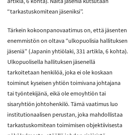
artikla, 6 kohta). Näitä jäseniä kutsutaan
“tarkastuskomitean jäseniksi”.
Tärkein kokoonpanovaatimus on, että jäsenten
enemmistön on oltava “ulkopuolisia hallituksen
jäseniä” (Japanin yhtiölaki, 331 artikla, 6 kohta).
Ulkopuolisella hallituksen jäsenellä
tarkoitetaan henkilöä, joka ei ole koskaan
toiminut kyseisen yhtiön toimivana johtajana
tai työntekijänä, eikä ole emoyhtiön tai
sisaryhtiön johtohenkilö. Tämä vaatimus luo
institutionaalisen perustan, joka mahdollistaa
tarkastuskomitean toimimisen objektiivisesta