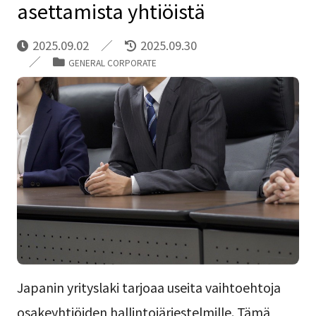
asettamista yhtiöistä
2025.09.02
2025.09.30
GENERAL CORPORATE
Japanin yrityslaki tarjoaa useita vaihtoehtoja
osakeyhtiöiden hallintojärjestelmille. Tämä