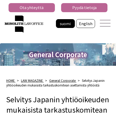
Ota yhteyttä
Pyydä tietoja
suomi
English
General Corporate
HOME
>
LAW MAGAZINE
>
General Corporate
>
Selvitys Japanin
yhtiöoikeuden mukaisista tarkastuskomitean asettamista yhtiöistä
Selvitys Japanin yhtiöoikeuden
mukaisista tarkastuskomitean