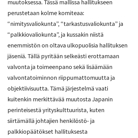
muutoksessa. Tässä mallissa hallitukseen
perustetaan kolme komiteaa:
“nimitysvaliokunta”, “tarkastusvaliokunta” ja
“palkkiovaliokunta”, ja kussakin niistä
enemmistön on oltava ulkopuolisia hallituksen
jäseniä. Tällä pyritään selkeästi erottamaan
valvonta ja toimeenpano sekä lisäämään
valvontatoiminnon riippumattomuutta ja
objektiivisuutta. Tämä järjestelmä vaati
kuitenkin merkittävää muutosta Japanin
perinteisestä yrityskulttuurista, kuten
siirtämällä johtajien henkilöstö- ja
palkkiopäätökset hallituksesta