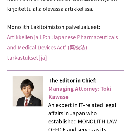
kirjoitettu alla olevassa artikkelissa.
Monolith Lakitoimiston palvelualueet:
Artikkelien ja LP:n ‘Japanese Pharmaceuticals
and Medical Devices Act’ (薬機法)
tarkastukset[ja]
The Editor in Chief:
Managing Attorney: Toki
Kawase
An expert in IT-related legal
affairs in Japan who
established MONOLITH LAW
OFFICE and serves as its