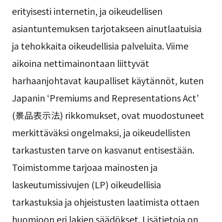
erityisesti internetin, ja oikeudellisen
asiantuntemuksen tarjotakseen ainutlaatuisia
ja tehokkaita oikeudellisia palveluita. Viime
aikoina nettimainontaan liittyvät
harhaanjohtavat kaupalliset käytännöt, kuten
Japanin ‘Premiums and Representations Act’
(景品表示法) rikkomukset, ovat muodostuneet
merkittäväksi ongelmaksi, ja oikeudellisten
tarkastusten tarve on kasvanut entisestään.
Toimistomme tarjoaa mainosten ja
laskeutumissivujen (LP) oikeudellisia
tarkastuksia ja ohjeistusten laatimista ottaen
huomioon eri lakien säädökset. Lisätietoja on