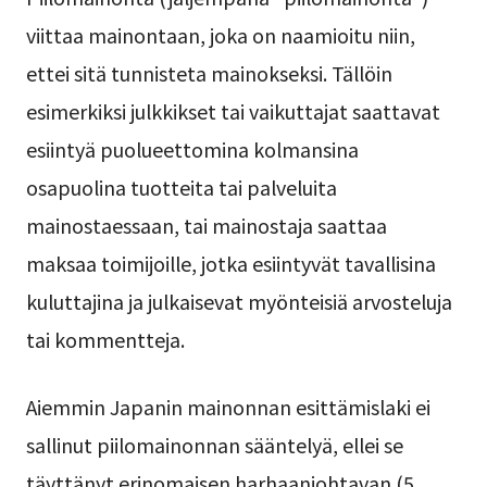
viittaa mainontaan, joka on naamioitu niin,
ettei sitä tunnisteta mainokseksi. Tällöin
esimerkiksi julkkikset tai vaikuttajat saattavat
esiintyä puolueettomina kolmansina
osapuolina tuotteita tai palveluita
mainostaessaan, tai mainostaja saattaa
maksaa toimijoille, jotka esiintyvät tavallisina
kuluttajina ja julkaisevat myönteisiä arvosteluja
tai kommentteja.
Aiemmin Japanin mainonnan esittämislaki ei
sallinut piilomainonnan sääntelyä, ellei se
täyttänyt erinomaisen harhaanjohtavan (5.