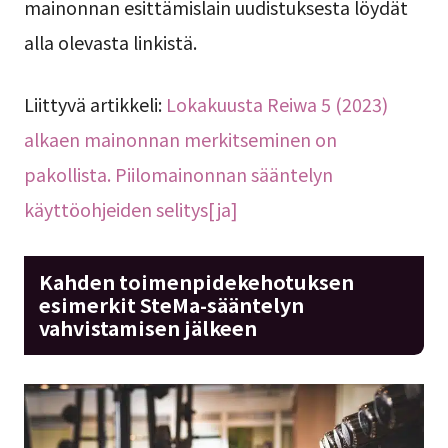
mainonnan esittämislain uudistuksesta löydät
alla olevasta linkistä.
Liittyvä artikkeli:
Lokakuusta Reiwa 5 (2023)
alkaen mainonnan merkitseminen on
pakollista. Piilomainonnan sääntelyn
käyttöohjeiden selitys[ja]
Kahden toimenpidekehotuksen
esimerkit SteMa-sääntelyn
vahvistamisen jälkeen