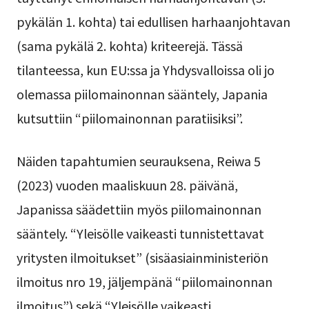
pykälän 1. kohta) tai edullisen harhaanjohtavan
(sama pykälä 2. kohta) kriteerejä. Tässä
tilanteessa, kun EU:ssa ja Yhdysvalloissa oli jo
olemassa piilomainonnan sääntely, Japania
kutsuttiin “piilomainonnan paratiisiksi”.
Näiden tapahtumien seurauksena, Reiwa 5
(2023) vuoden maaliskuun 28. päivänä,
Japanissa säädettiin myös piilomainonnan
sääntely. “Yleisölle vaikeasti tunnistettavat
yritysten ilmoitukset” (sisäasiainministeriön
ilmoitus nro 19, jäljempänä “piilomainonnan
ilmoitus”) sekä “Yleisölle vaikeasti