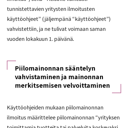
tunnistettavien yritysten ilmoitusten
käyttöohjeet” (jäljempänä “käyttöohjeet”)
vahvistettiin, ja ne tulivat voimaan saman
vuoden lokakuun 1. päivänä.
Piilomainonnan sääntelyn
vahvistaminen ja mainonnan
merkitsemisen velvoittaminen
Käyttöohjeiden mukaan piilomainonnan
ilmoitus määrittelee piilomainonnan “yrityksen
toimittamia tuotteita tai palveluita koskevaksi