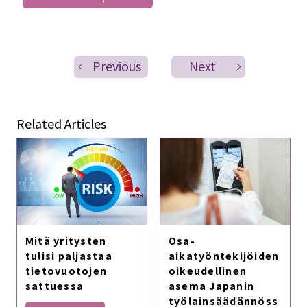
Previous
Next
Related Articles
Mitä yritysten
Osa-
tulisi paljastaa
aikatyöntekijöiden
tietovuotojen
oikeudellinen
sattuessa
asema Japanin
työlainsäädännöss