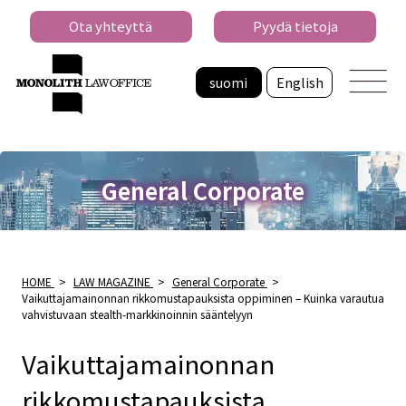
Ota yhteyttä
Pyydä tietoja
suomi
English
General Corporate
HOME
>
LAW MAGAZINE
>
General Corporate
>
Vaikuttajamainonnan rikkomustapauksista oppiminen – Kuinka varautua
vahvistuvaan stealth-markkinoinnin sääntelyyn
Vaikuttajamainonnan
rikkomustapauksista