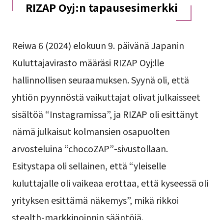
RIZAP Oyj:n tapausesimerkki
Reiwa 6 (2024) elokuun 9. päivänä Japanin
Kuluttajavirasto määräsi RIZAP Oyj:lle
hallinnollisen seuraamuksen. Syynä oli, että
yhtiön pyynnöstä vaikuttajat olivat julkaisseet
sisältöä “Instagramissa”, ja RIZAP oli esittänyt
nämä julkaisut kolmansien osapuolten
arvosteluina “chocoZAP”-sivustollaan.
Esitystapa oli sellainen, että “yleiselle
kuluttajalle oli vaikeaa erottaa, että kyseessä oli
yrityksen esittämä näkemys”, mikä rikkoi
stealth-markkinoinnin sääntöjä.