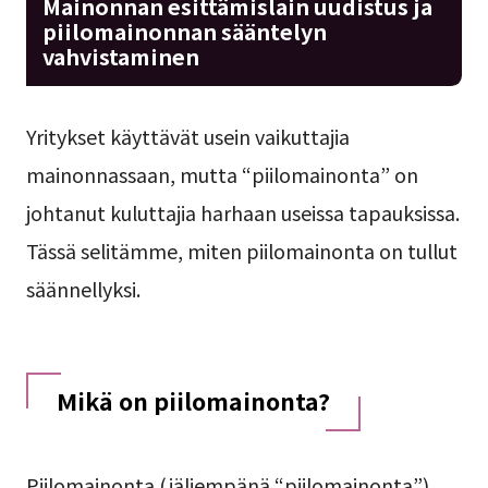
Mainonnan esittämislain uudistus ja
piilomainonnan sääntelyn
vahvistaminen
Yritykset käyttävät usein vaikuttajia
mainonnassaan, mutta “piilomainonta” on
johtanut kuluttajia harhaan useissa tapauksissa.
Tässä selitämme, miten piilomainonta on tullut
säännellyksi.
Mikä on piilomainonta?
Piilomainonta (jäljempänä “piilomainonta”)