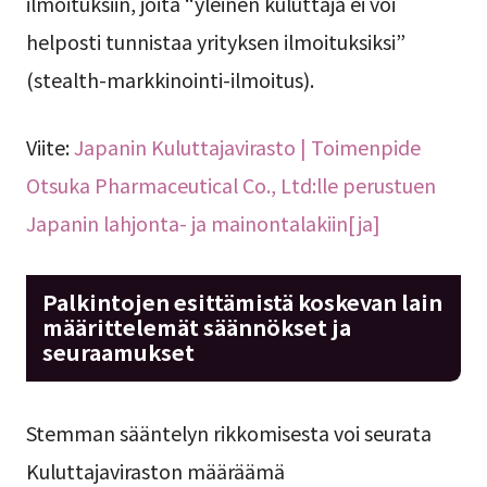
ilmoituksiin, joita “yleinen kuluttaja ei voi
helposti tunnistaa yrityksen ilmoituksiksi”
(stealth-markkinointi-ilmoitus).
Viite:
Japanin Kuluttajavirasto | Toimenpide
Otsuka Pharmaceutical Co., Ltd:lle perustuen
Japanin lahjonta- ja mainontalakiin[ja]
Palkintojen esittämistä koskevan lain
määrittelemät säännökset ja
seuraamukset
Stemman sääntelyn rikkomisesta voi seurata
Kuluttajaviraston määräämä