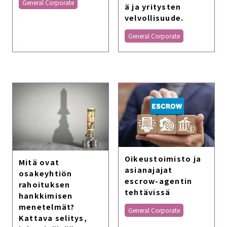
General Corporate
ä ja yritysten
velvollisuude.
General Corporate
Oikeustoimisto ja
Mitä ovat
asianajajat
osakeyhtiön
escrow-agentin
rahoituksen
tehtävissä
hankkimisen
menetelmät?
General Corporate
Kattava selitys,