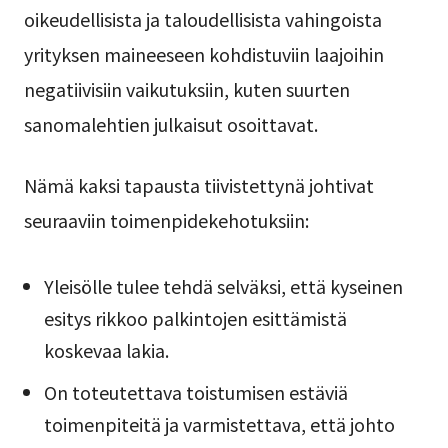
oikeudellisista ja taloudellisista vahingoista
yrityksen maineeseen kohdistuviin laajoihin
negatiivisiin vaikutuksiin, kuten suurten
sanomalehtien julkaisut osoittavat.
Nämä kaksi tapausta tiivistettynä johtivat
seuraaviin toimenpidekehotuksiin:
Yleisölle tulee tehdä selväksi, että kyseinen
esitys rikkoo palkintojen esittämistä
koskevaa lakia.
On toteutettava toistumisen estäviä
toimenpiteitä ja varmistettava, että johto