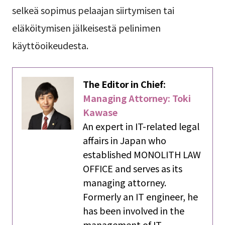
selkeä sopimus pelaajan siirtymisen tai
eläköitymisen jälkeisestä pelinimen
käyttöoikeudesta.
The Editor in Chief:
Managing Attorney: Toki
Kawase
An expert in IT-related legal
affairs in Japan who
established MONOLITH LAW
OFFICE and serves as its
managing attorney.
Formerly an IT engineer, he
has been involved in the
management of IT