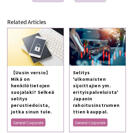
Related Articles
Selitys
【Uusin versio】
'ulkomaisten
Mikä on
sijoittajien ym.
henkilötietojen
erityispalveluista'
suojalaki? Selkeä
Japanin
selitys
rahoitusinstrumen
perustiedoista,
ttien kauppal.
jotka sinun tule.
General Corporate
General Corporate