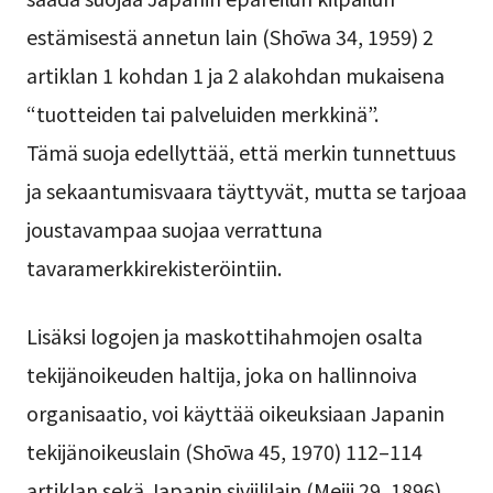
estämisestä annetun lain (Shōwa 34, 1959) 2
artiklan 1 kohdan 1 ja 2 alakohdan mukaisena
“tuotteiden tai palveluiden merkkinä”.
Tämä suoja edellyttää, että merkin tunnettuus
ja sekaantumisvaara täyttyvät, mutta se tarjoaa
joustavampaa suojaa verrattuna
tavaramerkkirekisteröintiin.
Lisäksi logojen ja maskottihahmojen osalta
tekijänoikeuden haltija, joka on hallinnoiva
organisaatio, voi käyttää oikeuksiaan Japanin
tekijänoikeuslain (Shōwa 45, 1970) 112–114
artiklan sekä Japanin siviililain (Meiji 29, 1896)