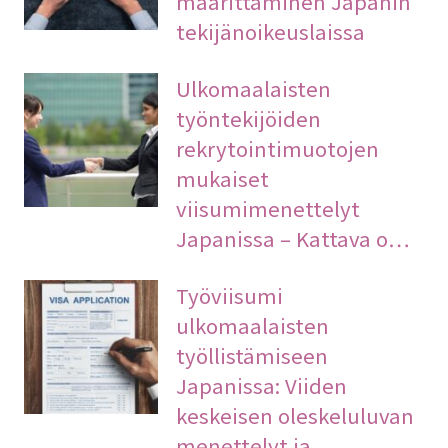
määrittäminen Japanin
tekijänoikeuslaissa
Ulkomaalaisten
työntekijöiden
rekrytointimuotojen
mukaiset
viisumimenettelyt
Japanissa – Kattava o…
Työviisumi
ulkomaalaisten
työllistämiseen
Japanissa: Viiden
keskeisen oleskeluluvan
menettelyt ja …