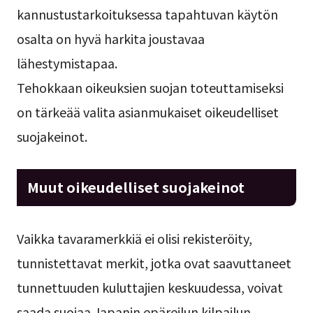
kannustustarkoituksessa tapahtuvan käytön
osalta on hyvä harkita joustavaa
lähestymistapaa.
Tehokkaan oikeuksien suojan toteuttamiseksi
on tärkeää valita asianmukaiset oikeudelliset
suojakeinot.
Muut oikeudelliset suojakeinot
Vaikka tavaramerkkiä ei olisi rekisteröity,
tunnistettavat merkit, jotka ovat saavuttaneet
tunnettuuden kuluttajien keskuudessa, voivat
saada suojaa Japanin epäreilun kilpailun