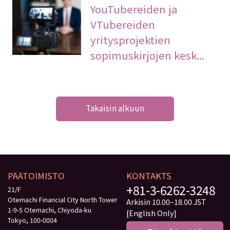
YouTubereiden ja
VTubereiden
yritysprojektien
sopimuskirjojen kesk...
Takaisin alkuun
PÄÄTOIMISTO
KONTAKTS
+81-3-6262-3248
21/F
Otemachi Financial City North Tower
Arkisin 10.00–18.00 JST
1-9-5 Otemachi, Chiyoda-ku
[English Only]
Tokyo, 100-0004