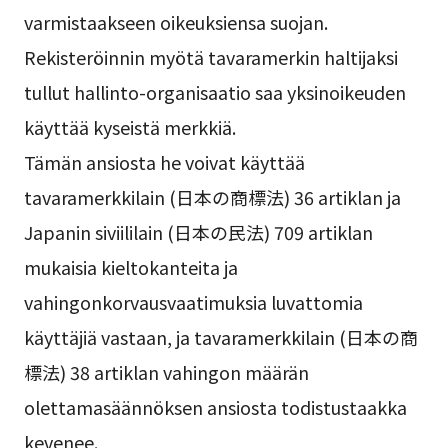
varmistaakseen oikeuksiensa suojan.
Rekisteröinnin myötä tavaramerkin haltijaksi
tullut hallinto-organisaatio saa yksinoikeuden
käyttää kyseistä merkkiä.
Tämän ansiosta he voivat käyttää
tavaramerkkilain (日本の商標法) 36 artiklan ja
Japanin siviililain (日本の民法) 709 artiklan
mukaisia kieltokanteita ja
vahingonkorvausvaatimuksia luvattomia
käyttäjiä vastaan, ja tavaramerkkilain (日本の商
標法) 38 artiklan vahingon määrän
olettamasäännöksen ansiosta todistustaakka
kevenee.