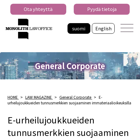
Ota yhteyttä
Pyydä tietoja
suomi
English
General Corporate
HOME
>
LAW MAGAZINE
>
General Corporate
>
E-
urheilujoukkueiden tunnusmerkkien suojaaminen immateriaalioikeuksilla
E-urheilujoukkueiden
tunnusmerkkien suojaaminen