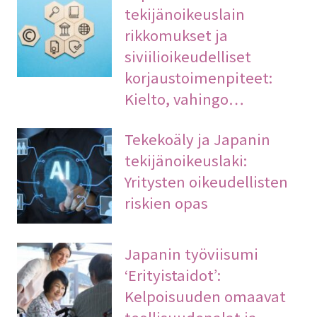
tekijänoikeuslain
rikkomukset ja
siviilioikeudelliset
korjaustoimenpiteet:
Kielto, vahingo…
Tekekoäly ja Japanin
tekijänoikeuslaki:
Yritysten oikeudellisten
riskien opas
Japanin työviisumi
‘Erityistaidot’:
Kelpoisuuden omaavat
teollisuudenalat ja