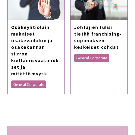
Osakeyhtiölain
Johtajien tulisi
mukaiset
tietää franchising-
osakevaihdon ja
sopimuksen
osakekannan
keskeiset kohdat
siirron
General Corporate
kieltämisvaatimuk
set ja
mitättömyysk.
General Corporate