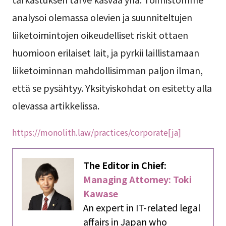
analysoi olemassa olevien ja suunniteltujen
liiketoimintojen oikeudelliset riskit ottaen
huomioon erilaiset lait, ja pyrkii laillistamaan
liiketoiminnan mahdollisimman paljon ilman,
että se pysähtyy. Yksityiskohdat on esitetty alla
olevassa artikkelissa.
https://monolith.law/practices/corporate[ja]
The Editor in Chief:
Managing Attorney: Toki
Kawase
An expert in IT-related legal
affairs in Japan who