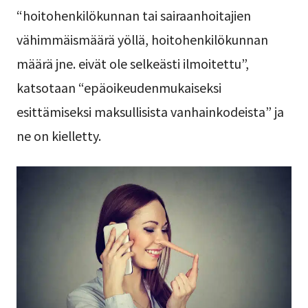
“hoitohenkilökunnan tai sairaanhoitajien
vähimmäismäärä yöllä, hoitohenkilökunnan
määrä jne. eivät ole selkeästi ilmoitettu”,
katsotaan “epäoikeudenmukaiseksi
esittämiseksi maksullisista vanhainkodeista” ja
ne on kielletty.