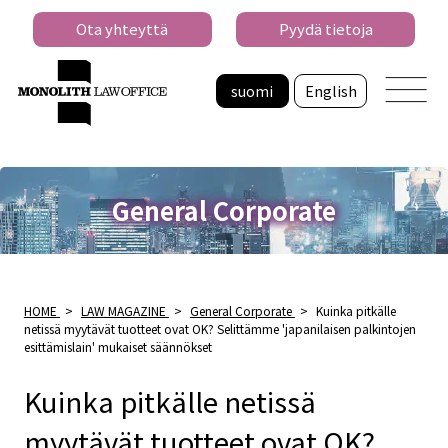
Ota yhteyttä
Pyydä tietoja
suomi
English
General Corporate
HOME
>
LAW MAGAZINE
>
General Corporate
>
Kuinka pitkälle
netissä myytävät tuotteet ovat OK? Selittämme 'japanilaisen palkintojen
esittämislain' mukaiset säännökset
Kuinka pitkälle netissä
myytävät tuotteet ovat OK?