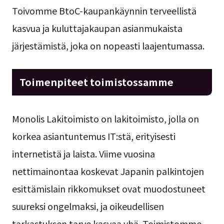
Toivomme BtoC-kaupankäynnin terveellistä
kasvua ja kuluttajakaupan asianmukaista
järjestämistä, joka on nopeasti laajentumassa.
Toimenpiteet toimistossamme
Monolis Lakitoimisto on lakitoimisto, jolla on
korkea asiantuntemus IT:stä, erityisesti
internetistä ja laista. Viime vuosina
nettimainontaa koskevat Japanin palkintojen
esittämislain rikkomukset ovat muodostuneet
suureksi ongelmaksi, ja oikeudellisen
tarkastuksen tarve kasvaa yhä. Toimistomme