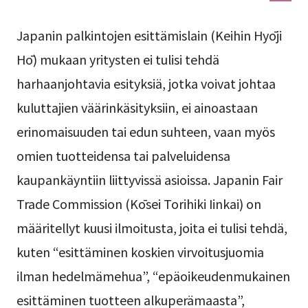
Japanin palkintojen esittämislain (Keihin Hyōji
Hō) mukaan yritysten ei tulisi tehdä
harhaanjohtavia esityksiä, jotka voivat johtaa
kuluttajien väärinkäsityksiin, ei ainoastaan
erinomaisuuden tai edun suhteen, vaan myös
omien tuotteidensa tai palveluidensa
kaupankäyntiin liittyvissä asioissa. Japanin Fair
Trade Commission (Kōsei Torihiki Iinkai) on
määritellyt kuusi ilmoitusta, joita ei tulisi tehdä,
kuten “esittäminen koskien virvoitusjuomia
ilman hedelmämehua”, “epäoikeudenmukainen
esittäminen tuotteen alkuperämaasta”,