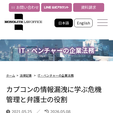
お問い合わせ
資料請求
日本語
English
IT・ベンチャーの企業法務
ホーム
>
法律記事
>
IT・ベンチャーの企業法務
カプコンの情報漏洩に学ぶ危機
管理と弁護士の役割
2021.05.25
2026.05.08