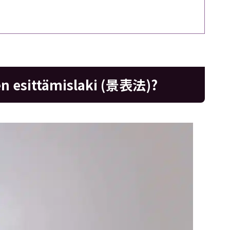
n esittämislaki (景表法)?