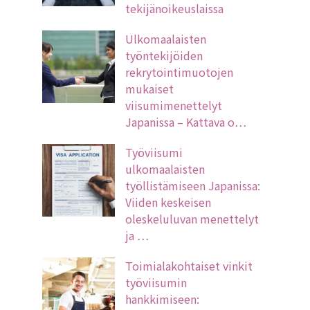
tekijänoikeuslaissa
Ulkomaalaisten
työntekijöiden
rekrytointimuotojen
mukaiset
viisumimenettelyt
Japanissa – Kattava o…
Työviisumi
ulkomaalaisten
työllistämiseen Japanissa:
Viiden keskeisen
oleskeluluvan menettelyt
ja …
Toimialakohtaiset vinkit
työviisumin
hankkimiseen: