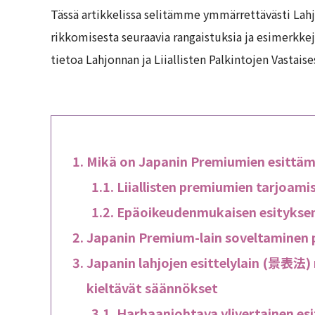
Tässä artikkelissa selitämme ymmärrettävästi Lahjon
rikkomisesta seuraavia rangaistuksia ja esimerkke
tietoa Lahjonnan ja Liiallisten Palkintojen Vastaise
Mikä on Japanin Premiumien esittä
Liiallisten premiumien tarjoamis
Epäoikeudenmukaisen esityksen
Japanin Premium-lain soveltaminen p
Japanin lahjojen esittelylain (景表法
kieltävät säännökset
Harhaanjohtava ylivertainen esi