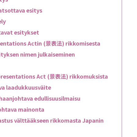
atsottava esitys
ely
avat esitykset
entations Actin (景表法) rikkomisesta
tyksen nimen julkaiseminen
resentations Act (景表法) rikkomuksista
va laadukkuusväite
aanjohtava edullisuusilmaisu
ohtava mainonta
kastus välttääkseen rikkomasta Japanin