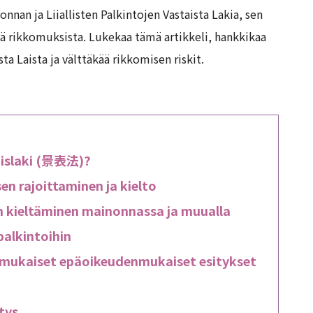
nan ja Liiallisten Palkintojen Vastaista Lakia, sen
jä rikkomuksista. Lukekaa tämä artikkeli, hankkikaa
sta Laista ja välttäkää rikkomisen riskit.
mislaki (景表法)?
en rajoittaminen ja kielto
 kieltäminen mainonnassa ja muualla
alkintoihin
) mukaiset epäoikeudenmukaiset esitykset
tys