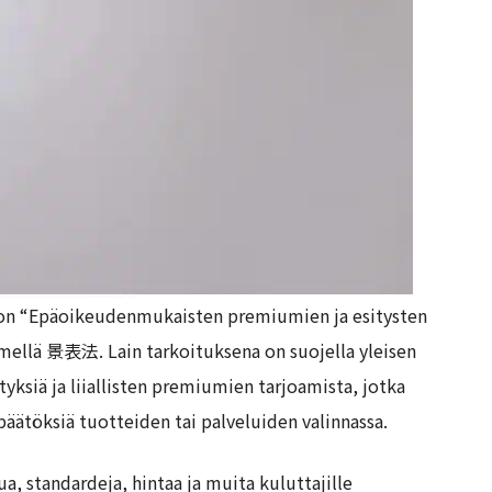
i on “Epäoikeudenmukaisten premiumien ja esitysten
imellä 景表法. Lain tarkoituksena on suojella yleisen
ityksiä ja liiallisten premiumien tarjoamista, jotka
 päätöksiä tuotteiden tai palveluiden valinnassa.
ua, standardeja, hintaa ja muita kuluttajille