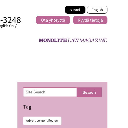
suomi
English
2-3248
Ota yhteyttä
Pyydä tietoja
nglish Only]
Rajat ylittävä
eille
kaupat
検
Search
索
minen
Tag
Advertisement Review