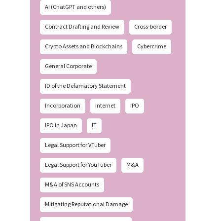
AI (ChatGPT and others)
Contract Drafting and Review
Cross-border
Crypto Assets and Blockchains
Cybercrime
General Corporate
ID of the Defamatory Statement
Incorporation
Internet
IPO
IPO in Japan
IT
Legal Support for VTuber
Legal Support for YouTuber
M&A
M&A of SNS Accounts
Mitigating Reputational Damage