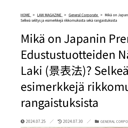
HOME
>
LAW MAGAZINE
>
General Corporate
>
Mikä on Japan
Selkeä selitys ja esimerkkejä rikkomuksista sekä rangaistuksista
Mikä on Japanin Pr
Edustustuotteiden N
Laki (景表法)? Selkeä s
esimerkkejä rikkomu
rangaistuksista
2024.07.25
2024.07.30
GENERAL CORPO