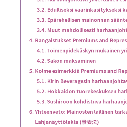
Edulliseksi väärinkäsitykseksi k
Epärehellisen mainonnan säänt
Muut mahdollisesti harhaanjoht
Rangaistukset Premiums and Repres
Toimenpidekäskyn mukainen yri
Sakon maksaminen
Kolme esimerkkiä Premiums and Rep
Kirin Beveragesin harhaanjohta
Hokkaidon tuorekeskuksen harh
Sushiroon kohdistuva harhaanj
Yhteenveto: Mainosten laillinen tar
Lahjanäyttölakia (景表法)