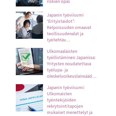
riskien opas
Japanin työviisumi
‘Erityistaidot’:
Kelpoisuuden omaavat
teollisuudenalat ja
työtehtäv…
Ulkomaalaisten
työllistäminen Japanissa:
Yritysten noudatettava
työlupa- ja
oleskeluoikeuslainsääd…
Japanin työviisumi:
Ulkomaisten
työntekijöiden
rekrytointitapojen
mukaiset menettelyt ja