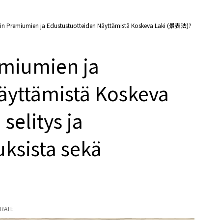
in Premiumien ja Edustustuotteiden Näyttämistä Koskeva Laki (景表法)?
emiumien ja
äyttämistä Koskeva
elitys ja
ksista sekä
RATE