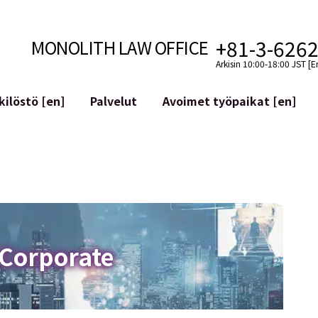
+81-3-626
MONOLITH LAW OFFICE
Arkisin 10:00-18:00 JST [E
ilöstö [en]
Palvelut
Avoimet työpaikat [en]
Internet
n]
telmäkehitys
Lakituelliset palvelut YouTuber
ehdot
Oikeudellista tukea VTubereille
aluutat ja lohkoketjut
Sosiaalisen median tilien yritys
atGPT ym.)
Maineen hallinta
kollisuus
Loukkaavan lausuman tunnista
 Corporate