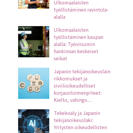
Ulkomaalaisten
työllistäminen ravintola-
alalla
Ulkomaalaisten
työllistäminen kaupan
alalla: Työviisumin
hankinnan keskeiset
seikat
Japanin tekijänoikeuslain
rikkomukset ja
siviilioikeudelliset
korjaustoimenpiteet:
Kielto, vahingo…
Tekekoäly ja Japanin
tekijänoikeuslaki:
Yritysten oikeudellisten