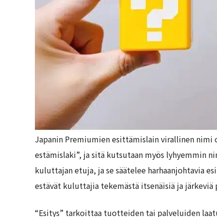
Japanin Premiumien esittämislain virallinen nim
estämislaki”, ja sitä kutsutaan myös lyhyemmin n
kuluttajan etuja, ja se säätelee harhaanjohtavia es
estävät kuluttajia tekemästä itsenäisiä ja järkeviä
“Esitys” tarkoittaa tuotteiden tai palveluiden laat