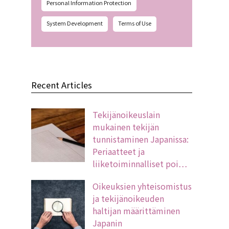
Personal Information Protection
System Development
Terms of Use
Recent Articles
Tekijänoikeuslain
mukainen tekijän
tunnistaminen Japanissa:
Periaatteet ja
liiketoiminnalliset poi…
Oikeuksien yhteisomistus
ja tekijänoikeuden
haltijan määrittäminen
Japanin