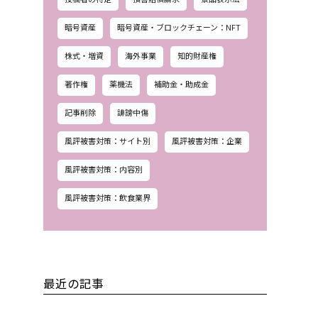
暗号資産
暗号資産・ブロックチェーン：NFT
株式・増資
海外事業
知的財産権
著作権
薬機法
補助金・助成金
記事削除
誹謗中傷
風評被害対策：サイト別
風評被害対策：企業
風評被害対策：内容別
風評被害対策：飲食業界
最近の記事