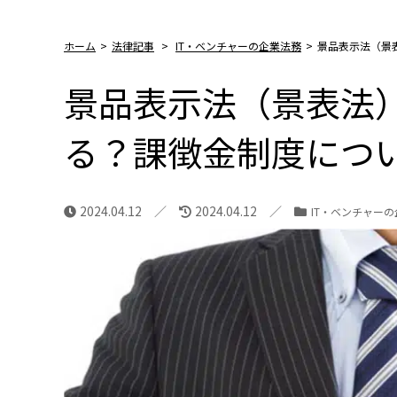
ホーム
>
法律記事
>
IT・ベンチャーの企業法務
>
景品表示法（景
景品表示法（景表法
る？課徴金制度につ
2024.04.12
2024.04.12
IT・ベンチャー