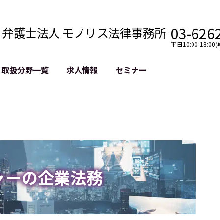
03-626
弁護士法人 モノリス法律事務所
平日10:00-18:00
(
取扱分野一覧
求人情報
セミナー
法務
クロスボーダー
風評被害対策
法務
国際法務・海外事業
デジタルタ
約整備
国際法務・日本進出
誹謗中傷等
クチェーン
NASDAQ上場支援
上場企業等
GDPR対応支援
誹謗中傷加
法等チェック
リスティン
ャーの企業法務
売対策
過去の芸能
事告訴等