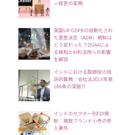
ィ経営の実務
英国UK GDPRの自動化され
た意思決定（ADM）規制は
どう変わった？DUAAによ
る緩和とAI利活用への影響
を解説
インドにおける取締役の信
託的義務：会社法2013年第
166条の深掘り
インドのセクター別FDI規
制：複数ブランド小売の参
入要件