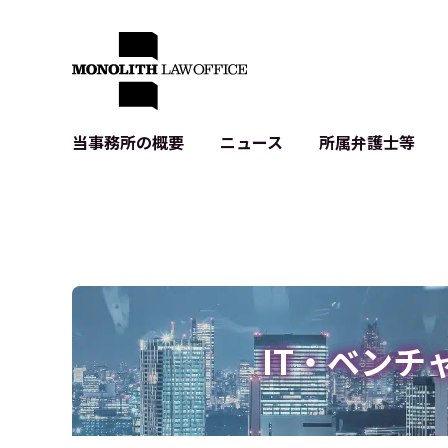
当事務所の概要
ニュース
所属弁護士等
代表弁護士の挨拶
IT・ベンチャーの企業法務
各種企業のIT・知財
当事務所のクライアントの例
契約書作成・レビュー等
システム開発関連
クライアントの声
個人情報保護法関連
アプリ等の利用規
出版書籍等
株式・M&A関連法務
暗号資産・ブロッ
アクセス
IPO（上場）支援
生成AI関連法務
記事・LPの薬機
IT・ベンチ
D2C等の不正転
サイバー犯罪の刑