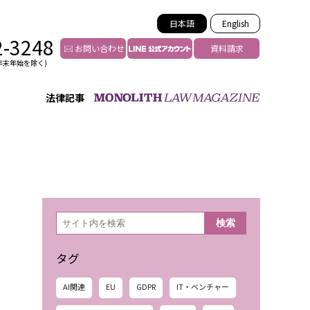
日本語
English
2-3248
お問い合わせ
資料請求
年末年始を除く)
法律記事
インフルエンサー法務
トゥー
YouTuberの法務サポート
の投稿者特定
VTuberの法務サポート
の風評被害対策
TikTok等ショート動画
害者の弁護
YouTube等SNSのM&A
検
検索
索
グ汚染の削除対策
等活動の削除
タグ
AI関連
EU
GDPR
IT・ベンチャー