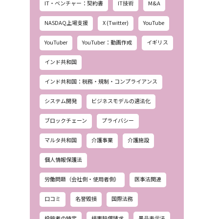
IT・ベンチャー：契約書
IT技術
M&A
NASDAQ上場支援
X (Twitter)
YouTube
YouTuber
YouTuber：動画作成
イギリス
インド共和国
インド共和国：税務・規制・コンプライアンス
システム開発
ビジネスモデルの適法化
ブロックチェーン
プライバシー
マルタ共和国
介護事業
介護施設
個人情報保護法
労働問題（会社側・使用者側）
医事法関連
口コミ
名誉毀損
国際法務
投稿者の特定
損害賠償請求
景品表示法