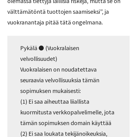
olemassa tiettyjä laillisia riskejä, mutta se on
välttämätöntä tuottojen saamiseksi”, ja
vuokranantaja pitää tätä ongelmana.
Pykälä ● (Vuokralaisen
velvollisuudet)
Vuokralaisen on noudatettava
seuraavia velvollisuuksia tämän
sopimuksen mukaisesti:
(1) Ei saa aiheuttaa liiallista
kuormitusta verkkopalvelimelle, jota
tämän sopimuksen domain käyttää
(2) Ei saa loukata tekijänoikeuksia,