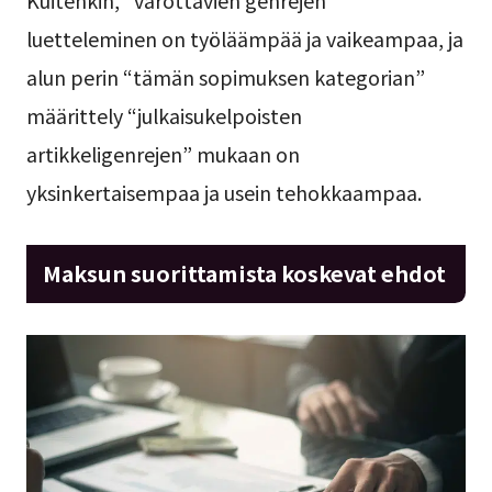
Kuitenkin, “varottavien genrejen”
luetteleminen on työläämpää ja vaikeampaa, ja
alun perin “tämän sopimuksen kategorian”
määrittely “julkaisukelpoisten
artikkeligenrejen” mukaan on
yksinkertaisempaa ja usein tehokkaampaa.
Maksun suorittamista koskevat ehdot