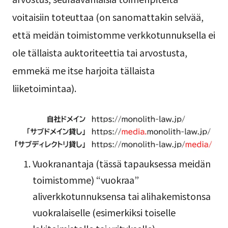
voitaisiin toteuttaa (on sanomattakin selvää,
että meidän toimistomme verkkotunnuksella ei
ole tällaista auktoriteettia tai arvostusta,
emmekä me itse harjoita tällaista
liiketoimintaa).
Vuokranantaja (tässä tapauksessa meidän
toimistomme) “vuokraa”
aliverkkotunnuksensa tai alihakemistonsa
vuokralaiselle (esimerkiksi toiselle