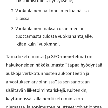
lakitoimistolle tai yritykselle).
Vuokralainen hallinnoi mediaa näissä
tiloissa.
Vuokralainen maksaa osan median
tuottamasta tulosta vuokranantajalle,
ikään kuin “vuokrana”.
Tämä liiketoiminta (ja SEO-menetelmä) on
hakukoneiden näkökulmasta “tapaa hyödyntää
aukkoja verkkotunnusten auktoriteetin ja
arvostuksen arvioinnissa”, ja sen sanotaan
sisältävän liiketoimintariskejä. Kuitenkin,
käytännössä tällainen liiketoiminta on
olemassa, ja sopimusten puutteet voivat johtaa