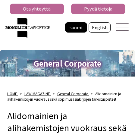
Ota yhteyttä
Pyydä tietoja
suomi
English
General Corporate
HOME
>
LAW MAGAZINE
>
General Corporate
>
Alidomainien ja
alihakemistojen vuokraus sekä sopimusasiakirjojen tarkistuspisteet
Alidomainien ja
alihakemistojen vuokraus sekä