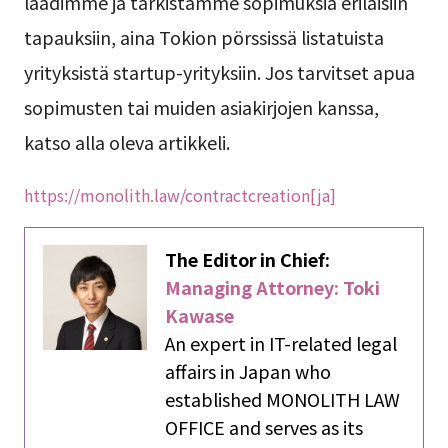
laadimme ja tarkistamme sopimuksia erilaisiin
tapauksiin, aina Tokion pörssissä listatuista
yrityksistä startup-yrityksiin. Jos tarvitset apua
sopimusten tai muiden asiakirjojen kanssa,
katso alla oleva artikkeli.
https://monolith.law/contractcreation[ja]
The Editor in Chief:
Managing Attorney: Toki
Kawase
An expert in IT-related legal
affairs in Japan who
established MONOLITH LAW
OFFICE and serves as its