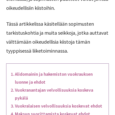
oikeudellisiin kiistoihin.
Tässä artikkelissa käsitellään sopimusten
tarkistuskohtia ja muita seikkoja, jotka auttavat
välttämään oikeudellisia kiistoja tämän
tyyppisessä liiketoiminnassa.
Alidomainin ja hakemiston vuokrauksen
luonne ja ehdot
Vuokranantajan velvollisuuksia koskeva
pykälä
Vuokralaisen velvollisuuksia koskevat ehdot
Maksun suorittamista koskevat ehdot