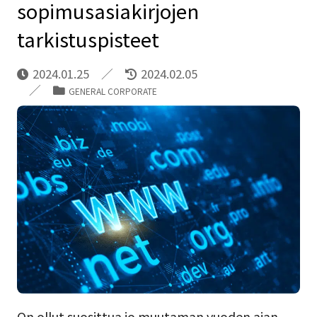
sopimusasiakirjojen
tarkistuspisteet
2024.01.25
2024.02.05
GENERAL CORPORATE
On ollut suosittua jo muutaman vuoden ajan,