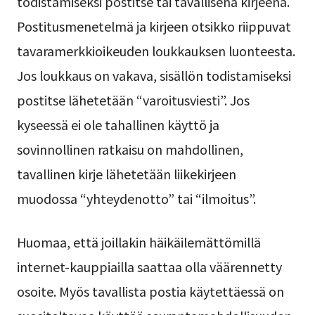
todistamiseksi postitse tai tavallisena kirjeenä.
Postitusmenetelmä ja kirjeen otsikko riippuvat
tavaramerkkioikeuden loukkauksen luonteesta.
Jos loukkaus on vakava, sisällön todistamiseksi
postitse lähetetään “varoitusviesti”. Jos
kyseessä ei ole tahallinen käyttö ja
sovinnollinen ratkaisu on mahdollinen,
tavallinen kirje lähetetään liikekirjeen
muodossa “yhteydenotto” tai “ilmoitus”.
Huomaa, että joillakin häikäilemättömillä
internet-kauppiailla saattaa olla väärennetty
osoite. Myös tavallista postia käytettäessä on