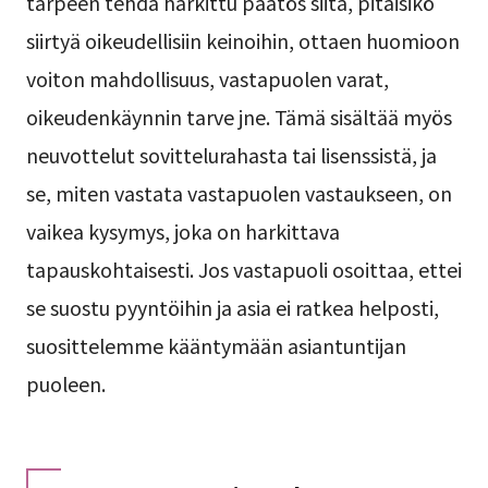
tarpeen tehdä harkittu päätös siitä, pitäisikö
siirtyä oikeudellisiin keinoihin, ottaen huomioon
voiton mahdollisuus, vastapuolen varat,
oikeudenkäynnin tarve jne. Tämä sisältää myös
neuvottelut sovittelurahasta tai lisenssistä, ja
se, miten vastata vastapuolen vastaukseen, on
vaikea kysymys, joka on harkittava
tapauskohtaisesti. Jos vastapuoli osoittaa, ettei
se suostu pyyntöihin ja asia ei ratkea helposti,
suosittelemme kääntymään asiantuntijan
puoleen.