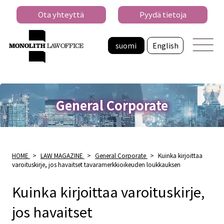
Ota yhteyttä
Pyydä tietoja
suomi
English
General Corporate
HOME
>
LAW MAGAZINE
>
General Corporate
>
Kuinka kirjoittaa
varoituskirje, jos havaitset tavaramerkkioikeuden loukkauksen
Kuinka kirjoittaa varoituskirje,
jos havaitset