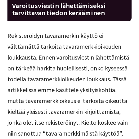
Varoitusviestin lähettämiseksi
tarvittavan tiedon kerääminen
Rekisteröidyn tavaramerkin käyttö ei
välttämättä tarkoita tavaramerkkioikeuden
loukkausta. Ennen varoitusviestin lähettämistä
on tärkeää harkita huolellisesti, onko kyseessä
todella tavaramerkkioikeuden loukkaus. Tässä
artikkelissa emme käsittele yksityiskohtia,
mutta tavaramerkkioikeus ei tarkoita oikeutta
kieltää yleisesti tavaramerkin kirjoittamista,
jonka olet itse rekisteröinyt. Kielto koskee vain
niin sanottua “tavaramerkkimäistä käyttöä”,