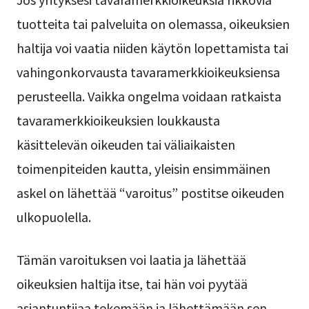
tuotteita tai palveluita on olemassa, oikeuksien
haltija voi vaatia niiden käytön lopettamista tai
vahingonkorvausta tavaramerkkioikeuksiensa
perusteella. Vaikka ongelma voidaan ratkaista
tavaramerkkioikeuksien loukkausta
käsittelevän oikeuden tai väliaikaisten
toimenpiteiden kautta, yleisin ensimmäinen
askel on lähettää “varoitus” postitse oikeuden
ulkopuolella.
Tämän varoituksen voi laatia ja lähettää
oikeuksien haltija itse, tai hän voi pyytää
asiantuntijaa tekemään ja lähettämään sen.