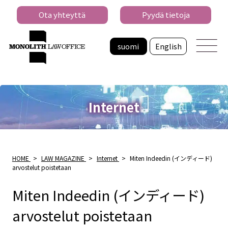
Ota yhteyttä
Pyydä tietoja
suomi
English
Internet
HOME
>
LAW MAGAZINE
>
Internet
>
Miten Indeedin (インディード)
arvostelut poistetaan
Miten Indeedin (インディード)
arvostelut poistetaan