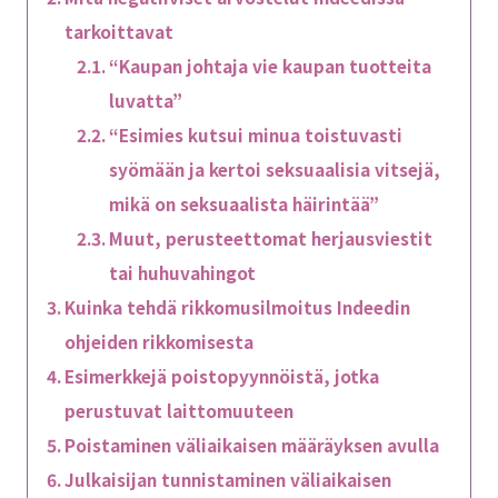
tarkoittavat
“Kaupan johtaja vie kaupan tuotteita
luvatta”
“Esimies kutsui minua toistuvasti
syömään ja kertoi seksuaalisia vitsejä,
mikä on seksuaalista häirintää”
Muut, perusteettomat herjausviestit
tai huhuvahingot
Kuinka tehdä rikkomusilmoitus Indeedin
ohjeiden rikkomisesta
Esimerkkejä poistopyynnöistä, jotka
perustuvat laittomuuteen
Poistaminen väliaikaisen määräyksen avulla
Julkaisijan tunnistaminen väliaikaisen