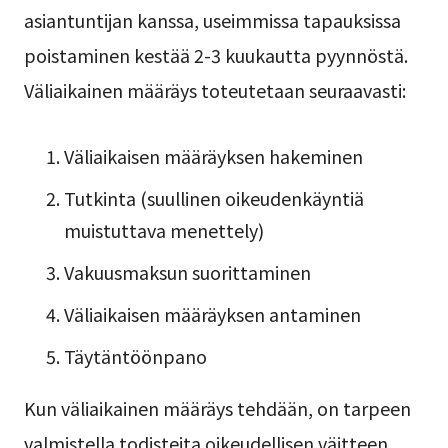
asiantuntijan kanssa, useimmissa tapauksissa
poistaminen kestää 2-3 kuukautta pyynnöstä.
Väliaikainen määräys toteutetaan seuraavasti:
Väliaikaisen määräyksen hakeminen
Tutkinta (suullinen oikeudenkäyntiä
muistuttava menettely)
Vakuusmaksun suorittaminen
Väliaikaisen määräyksen antaminen
Täytäntöönpano
Kun väliaikainen määräys tehdään, on tarpeen
valmistella todisteita oikeudellisen väitteen