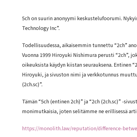
5ch on suurin anonyymi keskustelufoorumi. Nykyin
Technology Inc”.
Todellisuudessa, aikaisemmin tunnettu “2ch” ano
Vuonna 1999 Hiroyuki Nishimura perusti “2ch”, jok
oikeuksista käydyn kiistan seurauksena. Entinen “2ch
Hiroyuki, ja sivuston nimi ja verkkotunnus muuttu
(2ch.sc)”.
Tämän “5ch (entinen 2ch)” ja “2ch (2ch.sc)” -sivus
monimutkaisia, joten selitämme ne erillisessä arti
https://monolith.law/reputation/difference-betw