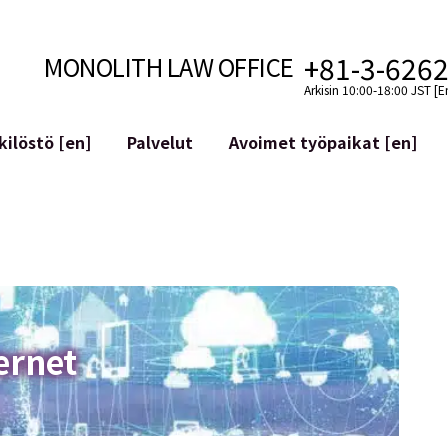
+81-3-626
MONOLITH LAW OFFICE
Arkisin 10:00-18:00 JST [E
ilöstö [en]
Palvelut
Avoimet työpaikat [en]
Internet
n]
telmäkehitys
Lakituelliset palvelut YouTuber
ehdot
Oikeudellista tukea VTubereille
aluutat ja lohkoketjut
Sosiaalisen median tilien yritys
atGPT ym.)
Maineen hallinta
kollisuus
Loukkaavan lausuman tunnista
ernet