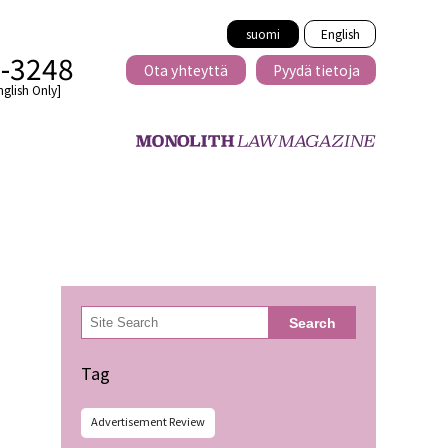
suomi
English
2-3248
Ota yhteyttä
Pyydä tietoja
nglish Only]
Rajat ylittävä
eille
kaupat
検
Search
索
minen
Tag
Advertisement Review