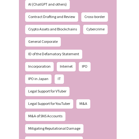
AI (ChatGPT and others)
Contract Drafting and Review
Cross-border
Crypto Assets and Blockchains
Cybercrime
General Corporate
ID of the Defamatory Statement
Incorporation
Internet
IPO
IPO in Japan
IT
Legal Support for VTuber
Legal Support for YouTuber
M&A
M&A of SNS Accounts
Mitigating Reputational Damage