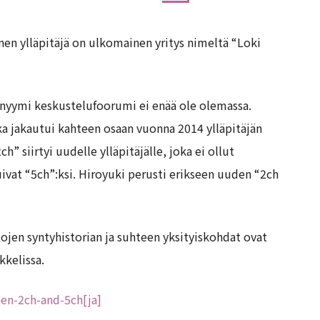
en ylläpitäjä on ulkomainen yritys nimeltä “Loki
nyymi keskustelufoorumi ei enää ole olemassa.
a jakautui kahteen osaan vuonna 2014 ylläpitäjän
” siirtyi uudelle ylläpitäjälle, joka ei ollut
ivat “5ch”:ksi. Hiroyuki perusti erikseen uuden “2ch
tojen syntyhistorian ja suhteen yksityiskohdat ovat
kkelissa.
een-2ch-and-5ch[ja]