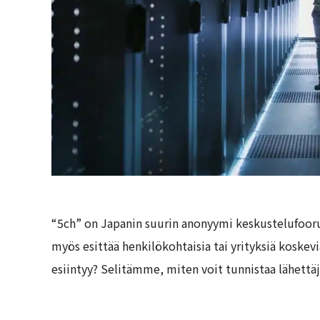
“5ch” on Japanin suurin anonyymi keskustelufoorum
myös esittää henkilökohtaisia tai yrityksiä koskevia
esiintyy? Selitämme, miten voit tunnistaa lähettäjä