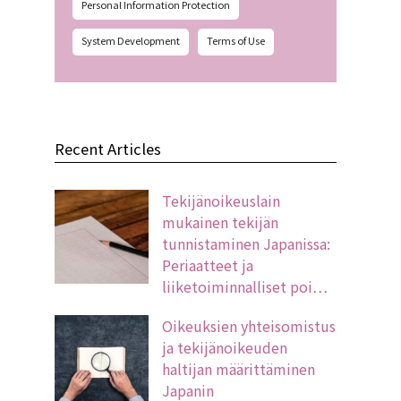
Personal Information Protection
System Development
Terms of Use
Recent Articles
Tekijänoikeuslain
mukainen tekijän
tunnistaminen Japanissa:
Periaatteet ja
liiketoiminnalliset poi…
Oikeuksien yhteisomistus
ja tekijänoikeuden
haltijan määrittäminen
Japanin