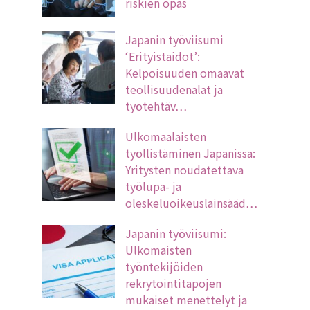
riskien opas
Japanin työviisumi
‘Erityistaidot’:
Kelpoisuuden omaavat
teollisuudenalat ja
työtehtäv…
Ulkomaalaisten
työllistäminen Japanissa:
Yritysten noudatettava
työlupa- ja
oleskeluoikeuslainsääd…
Japanin työviisumi:
Ulkomaisten
työntekijöiden
rekrytointitapojen
mukaiset menettelyt ja