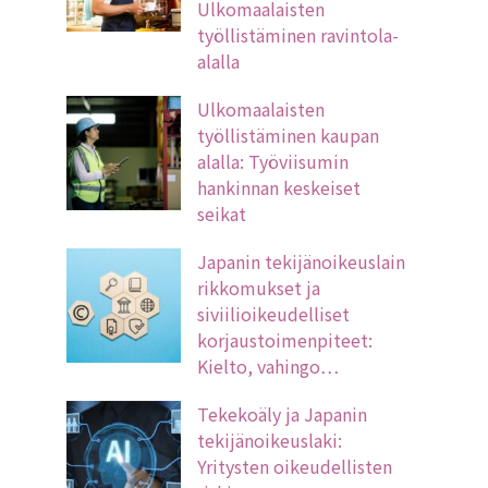
Ulkomaalaisten
työllistäminen ravintola-
alalla
Ulkomaalaisten
työllistäminen kaupan
alalla: Työviisumin
hankinnan keskeiset
seikat
Japanin tekijänoikeuslain
rikkomukset ja
siviilioikeudelliset
korjaustoimenpiteet:
Kielto, vahingo…
Tekekoäly ja Japanin
tekijänoikeuslaki:
Yritysten oikeudellisten