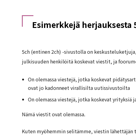
Esimerkkejä herjauksesta 5
5ch (entinen 2ch) -sivustolla on keskusteluketjuja,
julkisuuden henkilöitä koskevat viestit, ja fooru
On olemassa viestejä, jotka koskevat pidätysart
ovat jo kadonneet virallisilta uutissivustoilta
On olemassa viestejä, jotka koskevat yrityksiä ja
Nämä viestit ovat olemassa.
Kuten myöhemmin selitämme, viestin lähettäjän tu