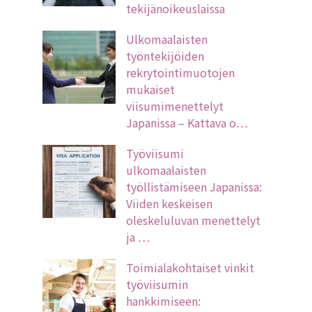
tekijänoikeuslaissa
Ulkomaalaisten
työntekijöiden
rekrytointimuotojen
mukaiset
viisumimenettelyt
Japanissa – Kattava o…
Työviisumi
ulkomaalaisten
työllistämiseen Japanissa:
Viiden keskeisen
oleskeluluvan menettelyt
ja …
Toimialakohtaiset vinkit
työviisumin
hankkimiseen: