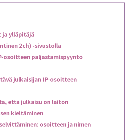
ja ylläpitäjä
ntinen 2ch) -sivustolla
 IP-osoitteen paljastamispyyntö
ävä julkaisijan IP-osoitteen
tä, että julkaisu on laiton
isen kieltäminen
 selvittäminen: osoitteen ja nimen