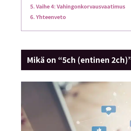
Vaihe 4: Vahingonkorvausvaatimus
Yhteenveto
Mikä on “5ch (entinen 2ch)