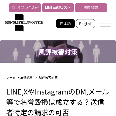
お問い合わせ
資料請求
日本語
English
風評被害対策
ホーム
>
法律記事
>
風評被害対策
LINE,XやInstagramのDM,メール
等で名誉毀損は成立する？送信
者特定の請求の可否