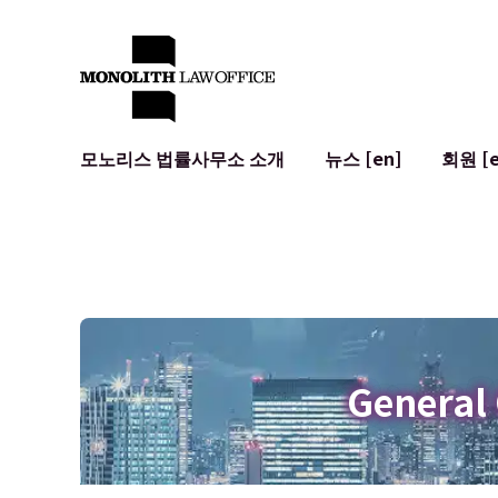
모노리스 법률사무소 소개
뉴스 [en]
회원 [e
대표 변호사의 인사말
일반 기업 법무
IT
사회적 영향 및 커뮤니티 참여 [en]
계약서 작성 및 검토
시스템 개발
글로벌 네트워크 [en]
M&A
이용 약관
오시는 길
일본의 IPO
암호화폐와 
개인정보 보호
AI (ChatGP
광고 리뷰
사이버 범죄
General