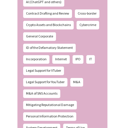
AI (ChatGPT and others)
Contract Drafting and Review
Cross-border
Crypto Assets and Blockchains
Cybercrime
General Corporate
ID of the Defamatory Statement
Incorporation
Internet
IPO
IT
Legal Support for VTuber
Legal Support for YouTuber
M&A
M&A of SNS Accounts
Mitigating Reputational Damage
Personal Information Protection
System Development
Terms of Use