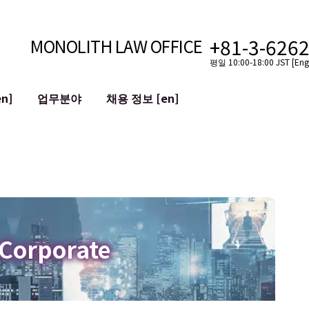
+81-3-626
MONOLITH LAW OFFICE
평일 10:00-18:00 JST [Engl
n]
업무분야
채용 정보 [en]
인터넷
국경
유튜버를 위한 법률 지원
VTuber를 위한 법률 지원
블록체인
SNS 계정의 M&A
T 등)
평판 손상 완화
명예훼손 발언의 ID
 Corporate