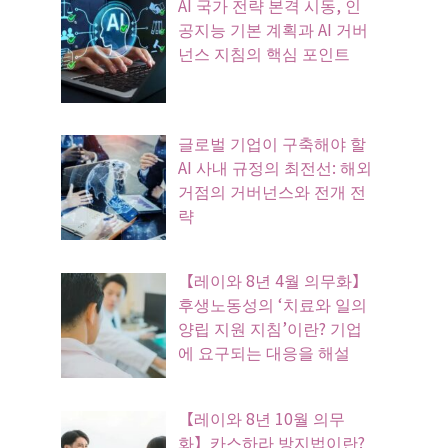
AI 국가 전략 본격 시동, 인
공지능 기본 계획과 AI 거버
넌스 지침의 핵심 포인트
글로벌 기업이 구축해야 할
AI 사내 규정의 최전선: 해외
거점의 거버넌스와 전개 전
략
【레이와 8년 4월 의무화】
후생노동성의 ‘치료와 일의
양립 지원 지침’이란? 기업
에 요구되는 대응을 해설
【레이와 8년 10월 의무
화】카스하라 방지법이란?