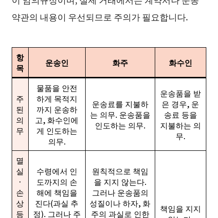
약관의 내용이 우선되므로 주의가 필요합니다.
항
운송인
화주
화수인
목
물품을 안전
운송품을 받
주
하게 목적지
운송료를 지불하
은 경우, 운
된
까지 운송하
는 의무. 운송품을
송료 등을
의
고, 화수인에
인도하는 의무.
지불하는 의
무
게 인도하는
무.
의무.
멸
실
수령에서 인
원칙적으로 책임
·
도까지의 손
을 지지 않는다.
손
해에 책임을
그러나 운송품의
상
진다(과실 추
성질이나 하자, 화
책임을 지지
등
정). 그러나 주
주의 과실로 인한