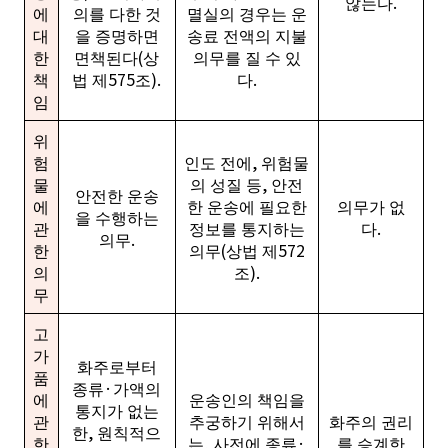
않는다.
에
의를 다한 것
멸실의 경우는 운
대
을 증명하면
송료 전액의 지불
한
면책된다(상
의무를 질 수 있
책
법 제575조).
다.
임
위
험
인도 전에, 위험물
물
의 성질 등, 안전
안전한 운송
에
한 운송에 필요한
의무가 없
을 수행하는
관
정보를 통지하는
다.
의무.
한
의무(상법 제572
의
조).
무
고
가
화주로부터
품
종류·가액의
에
운송인의 책임을
통지가 없는
관
추궁하기 위해서
화주의 권리
한, 원칙적으
한
는, 사전에 종류·
를 승계한