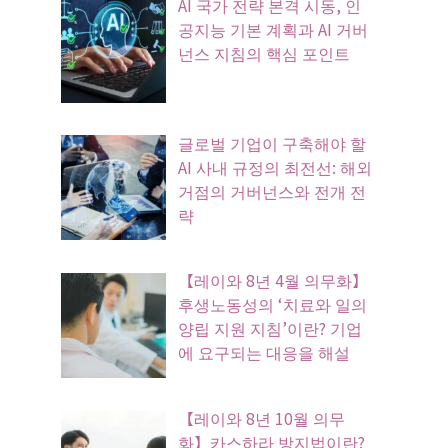
AI 국가 전략 본격 시동, 인
공지능 기본 계획과 AI 거버
넌스 지침의 핵심 포인트
글로벌 기업이 구축해야 할
AI 사내 규정의 최전선: 해외
거점의 거버넌스와 전개 전
략
【레이와 8년 4월 의무화】
후생노동성의 ‘치료와 일의
양립 지원 지침’이란? 기업
에 요구되는 대응을 해설
【레이와 8년 10월 의무
화】카스하라 방지법이란?