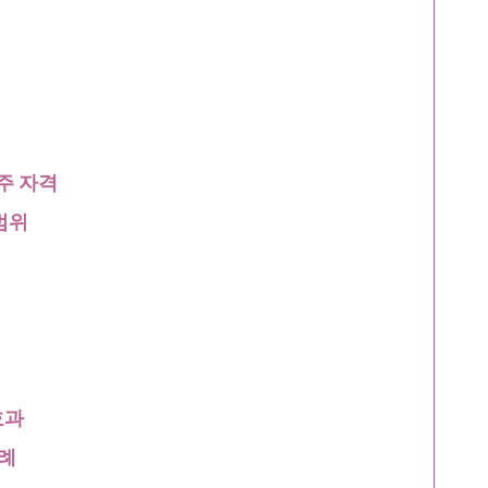
주 자격
범위
효과
례