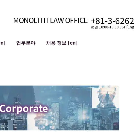
+81-3-626
MONOLITH LAW OFFICE
평일 10:00-18:00 JST [Engl
n]
업무분야
채용 정보 [en]
인터넷
국경
유튜버를 위한 법률 지원
VTuber를 위한 법률 지원
블록체인
SNS 계정의 M&A
T 등)
평판 손상 완화
명예훼손 발언의 ID
 Corporate