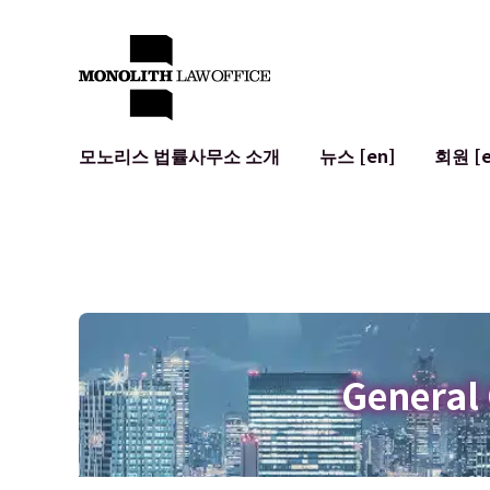
모노리스 법률사무소 소개
뉴스 [en]
회원 [e
대표 변호사의 인사말
일반 기업 법무
IT
사회적 영향 및 커뮤니티 참여 [en]
계약서 작성 및 검토
시스템 개발
글로벌 네트워크 [en]
M&A
이용 약관
오시는 길
일본의 IPO
암호화폐와 
개인정보 보호
AI (ChatGP
광고 리뷰
사이버 범죄
General