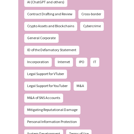
AI (ChatGPT and others)
Contract Drafting and Review
Cross-border
Crypto Assets and Blockchains
Cybercrime
General Corporate
ID of the Defamatory Statement
Incorporation
Internet
IPO
IT
Legal Support for VTuber
Legal Support for YouTuber
M&A
M&A of SNS Accounts
Mitigating Reputational Damage
Personal Information Protection
System Development
Terms of Use