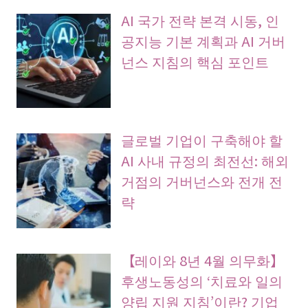
AI 국가 전략 본격 시동, 인
공지능 기본 계획과 AI 거버
넌스 지침의 핵심 포인트
글로벌 기업이 구축해야 할
AI 사내 규정의 최전선: 해외
거점의 거버넌스와 전개 전
략
【레이와 8년 4월 의무화】
후생노동성의 ‘치료와 일의
양립 지원 지침’이란? 기업