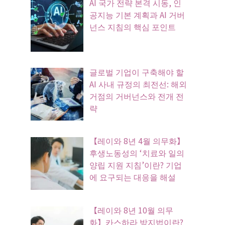
AI 국가 전략 본격 시동, 인
공지능 기본 계획과 AI 거버
넌스 지침의 핵심 포인트
글로벌 기업이 구축해야 할
AI 사내 규정의 최전선: 해외
거점의 거버넌스와 전개 전
략
【레이와 8년 4월 의무화】
후생노동성의 ‘치료와 일의
양립 지원 지침’이란? 기업
에 요구되는 대응을 해설
【레이와 8년 10월 의무
화】카스하라 방지법이란?