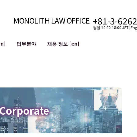
+81-3-626
MONOLITH LAW OFFICE
평일 10:00-18:00 JST [Engl
n]
업무분야
채용 정보 [en]
인터넷
국경
유튜버를 위한 법률 지원
VTuber를 위한 법률 지원
블록체인
SNS 계정의 M&A
T 등)
평판 손상 완화
명예훼손 발언의 ID
 Corporate