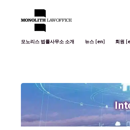
모노리스 법률사무소 소개
뉴스 [en]
회원 [e
대표 변호사의 인사말
일반 기업 법무
IT
사회적 영향 및 커뮤니티 참여 [en]
계약서 작성 및 검토
시스템 개발
글로벌 네트워크 [en]
M&A
이용 약관
오시는 길
일본의 IPO
암호화폐와 
개인정보 보호
AI (ChatGP
광고 리뷰
사이버 범죄
Int