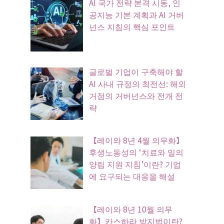
AI 국가 전략 본격 시동, 인
공지능 기본 계획과 AI 거버
넌스 지침의 핵심 포인트
글로벌 기업이 구축해야 할
AI 사내 규정의 최전선: 해외
거점의 거버넌스와 전개 전
략
【레이와 8년 4월 의무화】
후생노동성의 ‘치료와 일의
양립 지원 지침’이란? 기업
에 요구되는 대응을 해설
【레이와 8년 10월 의무
화】카스하라 방지법이란?