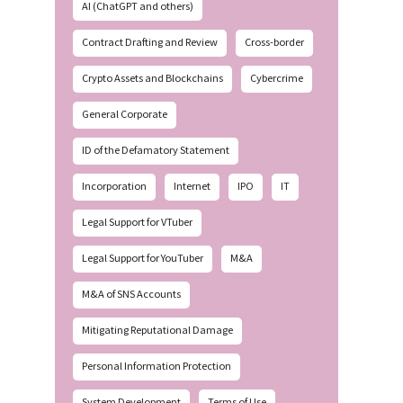
AI (ChatGPT and others)
Contract Drafting and Review
Cross-border
Crypto Assets and Blockchains
Cybercrime
General Corporate
ID of the Defamatory Statement
Incorporation
Internet
IPO
IT
Legal Support for VTuber
Legal Support for YouTuber
M&A
M&A of SNS Accounts
Mitigating Reputational Damage
Personal Information Protection
System Development
Terms of Use