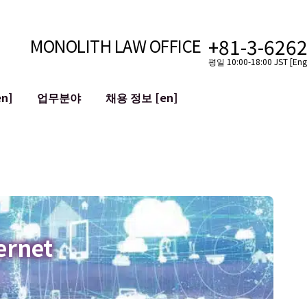
+81-3-626
MONOLITH LAW OFFICE
평일 10:00-18:00 JST [Engl
n]
업무분야
채용 정보 [en]
인터넷
국경
유튜버를 위한 법률 지원
VTuber를 위한 법률 지원
블록체인
SNS 계정의 M&A
T 등)
평판 손상 완화
명예훼손 발언의 ID
ernet