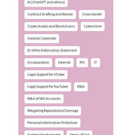
AI (ChatGPT and others)
Contract Drafting and Review
Cross-border
Crypto Assets and Blockchains
Cybercrime
General Corporate
ID of the Defamatory Statement
Incorporation
Internet
IPO
IT
Legal Support for VTuber
Legal Support for YouTuber
M&A
M&A of SNS Accounts
Mitigating Reputational Damage
Personal Information Protection
System Development
Terms of Use