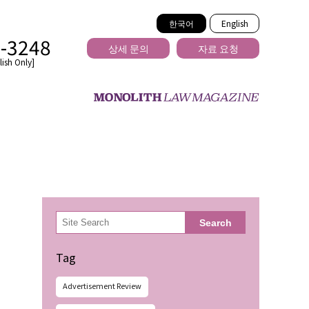
한국어
English
2-3248
상세 문의
자료 요청
ish Only]
을 넘는
検
Search
索
Tag
Advertisement Review