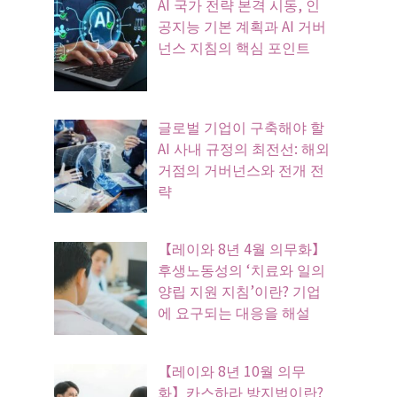
AI 국가 전략 본격 시동, 인
공지능 기본 계획과 AI 거버
넌스 지침의 핵심 포인트
글로벌 기업이 구축해야 할
AI 사내 규정의 최전선: 해외
거점의 거버넌스와 전개 전
략
【레이와 8년 4월 의무화】
후생노동성의 ‘치료와 일의
양립 지원 지침’이란? 기업
에 요구되는 대응을 해설
【레이와 8년 10월 의무
화】카스하라 방지법이란?