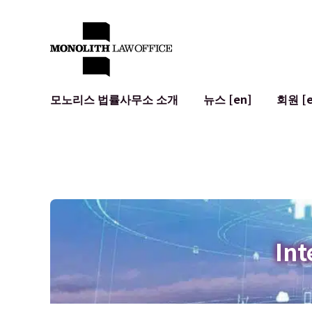
모노리스 법률사무소 소개
뉴스 [en]
회원 [e
대표 변호사의 인사말
일반 기업 법무
IT
사회적 영향 및 커뮤니티 참여 [en]
계약서 작성 및 검토
시스템 개발
글로벌 네트워크 [en]
M&A
이용 약관
오시는 길
일본의 IPO
암호화폐와 
개인정보 보호
AI (ChatGP
광고 리뷰
사이버 범죄
Int