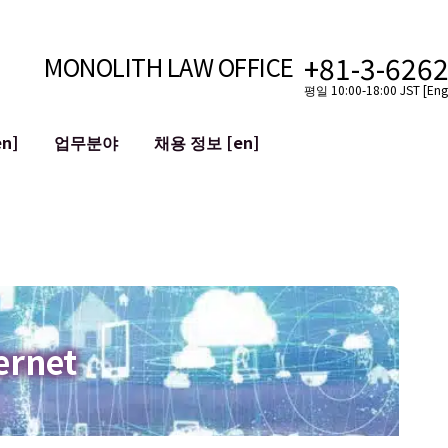
+81-3-626
MONOLITH LAW OFFICE
평일 10:00-18:00 JST [Engl
n]
업무분야
채용 정보 [en]
인터넷
국경
유튜버를 위한 법률 지원
VTuber를 위한 법률 지원
블록체인
SNS 계정의 M&A
T 등)
평판 손상 완화
명예훼손 발언의 ID
ernet