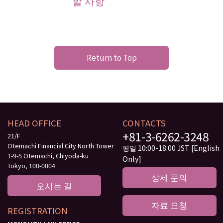
할 사항
Return to Top
HEAD OFFICE
CONTACTS
+81-3-6262-3248
21/F
Otemachi Financial City North Tower
평일 10:00-18:00 JST [English
1-9-5 Otemachi, Chiyoda-ku
Only]
Tokyo, 100-0004
상세 문의
오시는 길
자료 요청
REGISTRATION