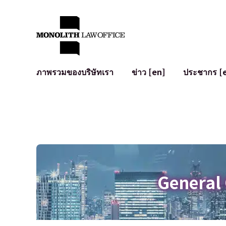
ภาพรวมของบริษัทเรา
ข่าว [en]
ประชากร [
คำทักทายจากทนายความผู้จัดการ
กฎหมายทั่วไปสำหรับบริษัท
IT
ผลกระทบทางสังคมและการมีส่วนร่วมของชุมชน [en]
การจัดทำและตรวจทานสัญญา
การพัฒนาร
พันธมิตรระดับโลก [en]
M&A
เงื่อนไขการ
การเข้าถึง
การเสนอขายหุ้น IPO ในญี่ปุ่น
สินทรัพย์คร
การป้องกันข้อมูลส่วนบุคคล
AI (ChatGPT
การตรวจสอบโฆษณา
อาชญากรรม
General