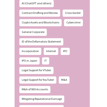
AI (ChatGPT and others)
Contract Drafting and Review
Cross-border
Crypto Assets and Blockchains
Cybercrime
General Corporate
ID of the Defamatory Statement
Incorporation
Internet
IPO
IPO in Japan
IT
Legal Support for VTuber
Legal Support for YouTuber
M&A
M&A of SNS Accounts
Mitigating Reputational Damage