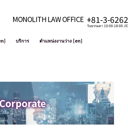
+81-3-626
MONOLITH LAW OFFICE
วันธรรมดา 10:00-18:00 JST
en]
บริการ
ตำแหน่งงานว่าง [en]
อินเทอร์เน็ต
ะบบ
การสนับสนุนทางกฎหมายสำหรับ YouT
ใช้งาน
การสนับสนุนทางกฎหมายสำหรับ VTub
ิปโตและบล็อกเชน
การควบรวมและซื้อกิจการบัญชีโซเชียลม
 ฯลฯ)
การบรรเทาความเสียหายต่อชื่อเสียง
ไซเบอร์
การระบุตัวตนของคำกล่าวหาที่เป็นการใส
 Corporate