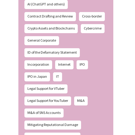
AI (ChatGPT and others)
Contract Drafting and Review
Cross-border
Crypto Assets and Blockchains
Cybercrime
General Corporate
ID of the Defamatory Statement
Incorporation
Internet
IPO
IPO in Japan
IT
Legal Support for VTuber
Legal Support for YouTuber
M&A
M&A of SNS Accounts
Mitigating Reputational Damage