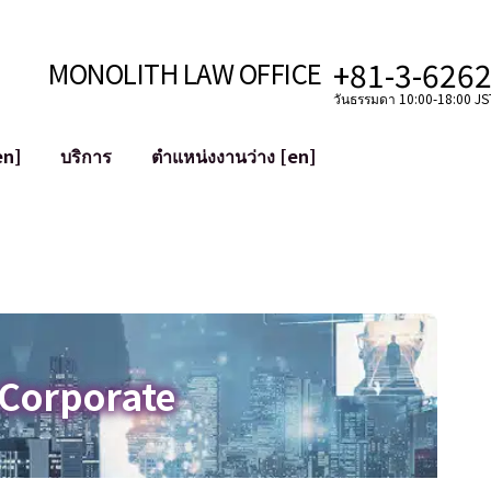
+81-3-626
MONOLITH LAW OFFICE
วันธรรมดา 10:00-18:00 JST
en]
บริการ
ตำแหน่งงานว่าง [en]
อินเทอร์เน็ต
ะบบ
การสนับสนุนทางกฎหมายสำหรับ YouT
ใช้งาน
การสนับสนุนทางกฎหมายสำหรับ VTub
ิปโตและบล็อกเชน
การควบรวมและซื้อกิจการบัญชีโซเชียลม
 ฯลฯ)
การบรรเทาความเสียหายต่อชื่อเสียง
ไซเบอร์
การระบุตัวตนของคำกล่าวหาที่เป็นการใส
 Corporate