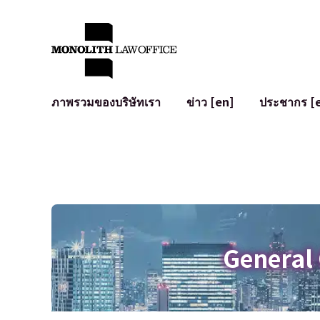
ภาพรวมของบริษัทเรา
ข่าว [en]
ประชากร [
คำทักทายจากทนายความผู้จัดการ
กฎหมายทั่วไปสำหรับบริษัท
IT
ผลกระทบทางสังคมและการมีส่วนร่วมของชุมชน [en]
การจัดทำและตรวจทานสัญญา
การพัฒนาร
พันธมิตรระดับโลก [en]
M&A
เงื่อนไขการ
การเข้าถึง
การเสนอขายหุ้น IPO ในญี่ปุ่น
สินทรัพย์คร
การป้องกันข้อมูลส่วนบุคคล
AI (ChatGPT
การตรวจสอบโฆษณา
อาชญากรรม
General