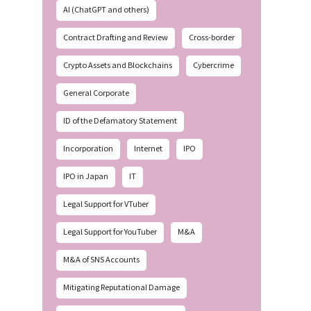
AI (ChatGPT and others)
Contract Drafting and Review
Cross-border
Crypto Assets and Blockchains
Cybercrime
General Corporate
ID of the Defamatory Statement
Incorporation
Internet
IPO
IPO in Japan
IT
Legal Support for VTuber
Legal Support for YouTuber
M&A
M&A of SNS Accounts
Mitigating Reputational Damage