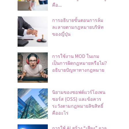
คือ...
การอธิบายขั้นตอนการล้ม
ละลายตามกฎหมายบริษัท
ของญี่ปุ่น
การใช้งาน MOD ในเกม
เป็นการผิดกฎหมายหรือไม่?
อธิบายปัญหาทางกฎหมาย
นิยามของซอฟต์แวร์โอเพน
ซอร์ส (OSS) และข้อควร
ระวังตามกฎหมายลิขสิทธิ์
คืออะไร
การใช้ AI สร้าง “เสียง” อาจ