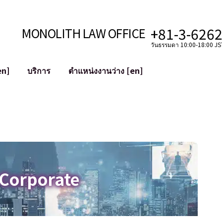
+81-3-626
MONOLITH LAW OFFICE
วันธรรมดา 10:00-18:00 JST
en]
บริการ
ตำแหน่งงานว่าง [en]
อินเทอร์เน็ต
ะบบ
การสนับสนุนทางกฎหมายสำหรับ YouT
ใช้งาน
การสนับสนุนทางกฎหมายสำหรับ VTub
ิปโตและบล็อกเชน
การควบรวมและซื้อกิจการบัญชีโซเชียลม
 ฯลฯ)
การบรรเทาความเสียหายต่อชื่อเสียง
ไซเบอร์
การระบุตัวตนของคำกล่าวหาที่เป็นการใส
 Corporate