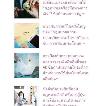
เปลี่ยนแปลงอย่างไรภายใต้
“กฎหมายเครื่องมือทางการ
เงิน”? ข้อกำหนดการปฏ…
เกี่ยวกับการแก้ไขครั้งใหญ่
ของ “กฎหมายความ
ปลอดภัยทางเครือข่าย” ของ
จีน: การเพิ่มบทลงโทษแ…
การป้องกันการหลอกลวง
และการละเมิดลิขสิทธิ์ของ
AI: ข้อกำหนดภายในองค์กร
สำหรับการใช้ประโยชน์จาก
ผลิตภัณ…
ข้อจํากัดของสิทธิ์ตาม
กฎหมายลิขสิทธิ์ของญี่ปุ่น:
การใช้งานส่วนตัวและการ
ทําสําเนาในห้องสมุด