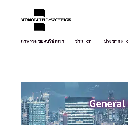
ภาพรวมของบริษัทเรา
ข่าว [en]
ประชากร [
คำทักทายจากทนายความผู้จัดการ
กฎหมายทั่วไปสำหรับบริษัท
IT
ผลกระทบทางสังคมและการมีส่วนร่วมของชุมชน [en]
การจัดทำและตรวจทานสัญญา
การพัฒนาร
พันธมิตรระดับโลก [en]
M&A
เงื่อนไขการ
การเข้าถึง
การเสนอขายหุ้น IPO ในญี่ปุ่น
สินทรัพย์คร
การป้องกันข้อมูลส่วนบุคคล
AI (ChatGPT
การตรวจสอบโฆษณา
อาชญากรรม
General