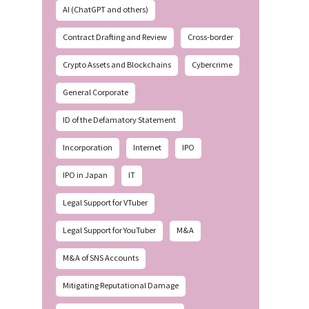
AI (ChatGPT and others)
Contract Drafting and Review
Cross-border
Crypto Assets and Blockchains
Cybercrime
General Corporate
ID of the Defamatory Statement
Incorporation
Internet
IPO
IPO in Japan
IT
Legal Support for VTuber
Legal Support for YouTuber
M&A
M&A of SNS Accounts
Mitigating Reputational Damage