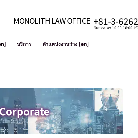
+81-3-626
MONOLITH LAW OFFICE
วันธรรมดา 10:00-18:00 JST
en]
บริการ
ตำแหน่งงานว่าง [en]
อินเทอร์เน็ต
ะบบ
การสนับสนุนทางกฎหมายสำหรับ YouT
ใช้งาน
การสนับสนุนทางกฎหมายสำหรับ VTub
ิปโตและบล็อกเชน
การควบรวมและซื้อกิจการบัญชีโซเชียลม
 ฯลฯ)
การบรรเทาความเสียหายต่อชื่อเสียง
ไซเบอร์
การระบุตัวตนของคำกล่าวหาที่เป็นการใส
 Corporate