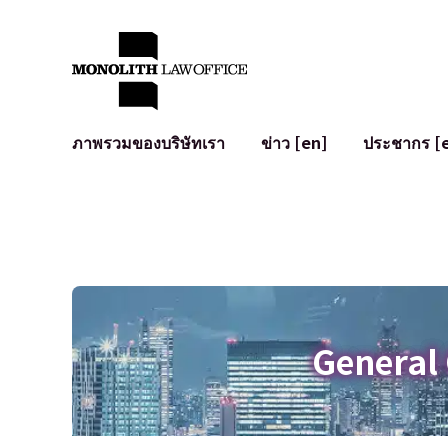
ภาพรวมของบริษัทเรา
ข่าว [en]
ประชากร [
คำทักทายจากทนายความผู้จัดการ
กฎหมายทั่วไปสำหรับบริษัท
IT
ผลกระทบทางสังคมและการมีส่วนร่วมของชุมชน [en]
การจัดทำและตรวจทานสัญญา
การพัฒนาร
พันธมิตรระดับโลก [en]
M&A
เงื่อนไขการ
การเข้าถึง
การเสนอขายหุ้น IPO ในญี่ปุ่น
สินทรัพย์คร
การป้องกันข้อมูลส่วนบุคคล
AI (ChatGPT
การตรวจสอบโฆษณา
อาชญากรรม
General