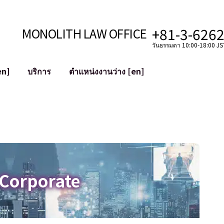
+81-3-626
MONOLITH LAW OFFICE
วันธรรมดา 10:00-18:00 JST
en]
บริการ
ตำแหน่งงานว่าง [en]
อินเทอร์เน็ต
ะบบ
การสนับสนุนทางกฎหมายสำหรับ YouT
ใช้งาน
การสนับสนุนทางกฎหมายสำหรับ VTub
ิปโตและบล็อกเชน
การควบรวมและซื้อกิจการบัญชีโซเชียลม
 ฯลฯ)
การบรรเทาความเสียหายต่อชื่อเสียง
ไซเบอร์
การระบุตัวตนของคำกล่าวหาที่เป็นการใส
 Corporate