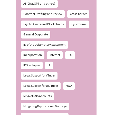
AI (ChatGPT and others)
Contract Drafting and Review
Cross-border
Crypto Assets and Blockchains
Cybercrime
General Corporate
ID of the Defamatory Statement
Incorporation
Internet
IPO
IPO in Japan
IT
Legal Support for VTuber
Legal Support for YouTuber
M&A
M&A of SNS Accounts
Mitigating Reputational Damage