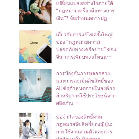
เปลี่ยนแปลงอย่างไรภายใต้
“กฎหมายเครื่องมือทางการ
เงิน”? ข้อกำหนดการปฏ…
เกี่ยวกับการแก้ไขครั้งใหญ่
ของ “กฎหมายความ
ปลอดภัยทางเครือข่าย” ของ
จีน: การเพิ่มบทลงโทษแ…
การป้องกันการหลอกลวง
และการละเมิดลิขสิทธิ์ของ
AI: ข้อกำหนดภายในองค์กร
สำหรับการใช้ประโยชน์จาก
ผลิตภัณ…
ข้อจํากัดของสิทธิ์ตาม
กฎหมายลิขสิทธิ์ของญี่ปุ่น:
การใช้งานส่วนตัวและการ
ทําสําเนาในห้องสมุด