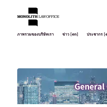
ภาพรวมของบริษัทเรา
ข่าว [en]
ประชากร [
คำทักทายจากทนายความผู้จัดการ
กฎหมายทั่วไปสำหรับบริษัท
IT
ผลกระทบทางสังคมและการมีส่วนร่วมของชุมชน [en]
การจัดทำและตรวจทานสัญญา
การพัฒนาร
พันธมิตรระดับโลก [en]
M&A
เงื่อนไขการ
การเข้าถึง
การเสนอขายหุ้น IPO ในญี่ปุ่น
สินทรัพย์คร
การป้องกันข้อมูลส่วนบุคคล
AI (ChatGPT
การตรวจสอบโฆษณา
อาชญากรรม
General