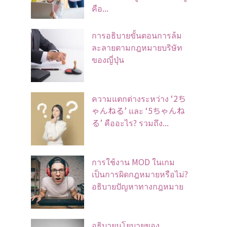
คือ...
การอธิบายขั้นตอนการล้ม
ละลายตามกฎหมายบริษัท
ของญี่ปุ่น
ความแตกต่างระหว่าง ‘2ち
ゃんねる’ และ ‘5ちゃんね
る’ คืออะไร? รวมถึง...
การใช้งาน MOD ในเกม
เป็นการผิดกฎหมายหรือไม่?
อธิบายปัญหาทางกฎหมาย
อธิบายนโยบายของ