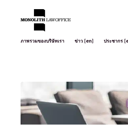
ภาพรวมของบริษัทเรา
ข่าว [en]
ประชากร [
คำทักทายจากทนายความผู้จัดการ
กฎหมายทั่วไปสำหรับบริษัท
IT
ผลกระทบทางสังคมและการมีส่วนร่วมของชุมชน [en]
การจัดทำและตรวจทานสัญญา
การพัฒนาร
พันธมิตรระดับโลก [en]
M&A
เงื่อนไขการ
การเข้าถึง
การเสนอขายหุ้น IPO ในญี่ปุ่น
สินทรัพย์คร
การป้องกันข้อมูลส่วนบุคคล
AI (ChatGPT
การตรวจสอบโฆษณา
อาชญากรรม