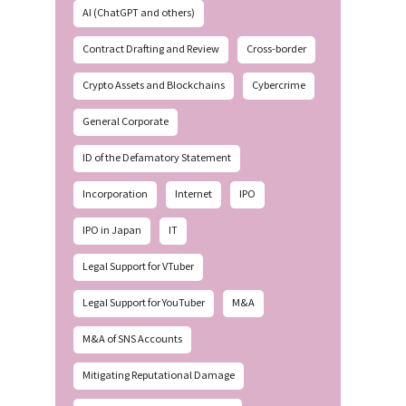
AI (ChatGPT and others)
Contract Drafting and Review
Cross-border
Crypto Assets and Blockchains
Cybercrime
General Corporate
ID of the Defamatory Statement
Incorporation
Internet
IPO
IPO in Japan
IT
Legal Support for VTuber
Legal Support for YouTuber
M&A
M&A of SNS Accounts
Mitigating Reputational Damage