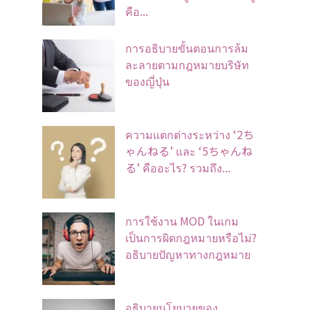
คือ...
การอธิบายขั้นตอนการล้ม
ละลายตามกฎหมายบริษัท
ของญี่ปุ่น
ความแตกต่างระหว่าง ‘2ち
ゃんねる’ และ ‘5ちゃんね
る’ คืออะไร? รวมถึง...
การใช้งาน MOD ในเกม
เป็นการผิดกฎหมายหรือไม่?
อธิบายปัญหาทางกฎหมาย
อธิบายนโยบายของ