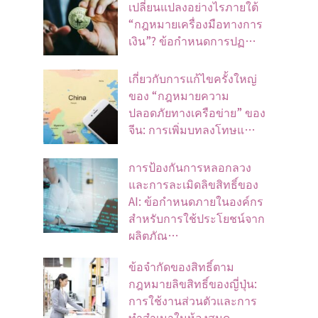
เปลี่ยนแปลงอย่างไรภายใต้
“กฎหมายเครื่องมือทางการ
เงิน”? ข้อกำหนดการปฏ…
เกี่ยวกับการแก้ไขครั้งใหญ่
ของ “กฎหมายความ
ปลอดภัยทางเครือข่าย” ของ
จีน: การเพิ่มบทลงโทษแ…
การป้องกันการหลอกลวง
และการละเมิดลิขสิทธิ์ของ
AI: ข้อกำหนดภายในองค์กร
สำหรับการใช้ประโยชน์จาก
ผลิตภัณ…
ข้อจํากัดของสิทธิ์ตาม
กฎหมายลิขสิทธิ์ของญี่ปุ่น:
การใช้งานส่วนตัวและการ
ทําสําเนาในห้องสมุด