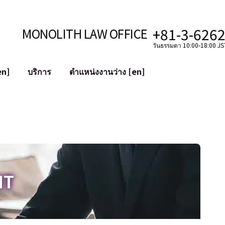
+81-3-626
MONOLITH LAW OFFICE
วันธรรมดา 10:00-18:00 JST
en]
บริการ
ตำแหน่งงานว่าง [en]
อินเทอร์เน็ต
ะบบ
การสนับสนุนทางกฎหมายสำหรับ YouT
ใช้งาน
การสนับสนุนทางกฎหมายสำหรับ VTub
ิปโตและบล็อกเชน
การควบรวมและซื้อกิจการบัญชีโซเชียลม
 ฯลฯ)
การบรรเทาความเสียหายต่อชื่อเสียง
ไซเบอร์
การระบุตัวตนของคำกล่าวหาที่เป็นการใส
IT