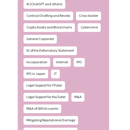
AI (ChatGPT and others)
Contract Drafting and Review
Cross-border
Crypto Assets and Blockchains
Cybercrime
General Corporate
ID of the Defamatory Statement
Incorporation
Internet
IPO
IPO in Japan
IT
Legal Support for VTuber
Legal Support for YouTuber
M&A
M&A of SNS Accounts
Mitigating Reputational Damage