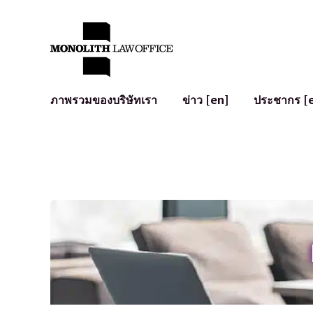
ภาพรวมของบริษัทเรา
ข่าว [en]
ประชากร [
คำทักทายจากทนายความผู้จัดการ
กฎหมายทั่วไปสำหรับบริษัท
IT
ผลกระทบทางสังคมและการมีส่วนร่วมของชุมชน [en]
การจัดทำและตรวจทานสัญญา
การพัฒนาร
พันธมิตรระดับโลก [en]
M&A
เงื่อนไขการ
การเข้าถึง
การเสนอขายหุ้น IPO ในญี่ปุ่น
สินทรัพย์คร
การป้องกันข้อมูลส่วนบุคคล
AI (ChatGPT
การตรวจสอบโฆษณา
อาชญากรรม