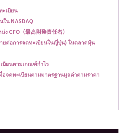
ทะเบียน
บียนใน NASDAQ
ำรงตำแหน่ง CFO（最高財務責任者）
่ายต่อการจดทะเบียนในญี่ปุ่น) ในตลาดหุ้น
ทะเบียนตามเกณฑ์กำไร
ื่อจดทะเบียนตามมาตรฐานมูลค่าตามราคา