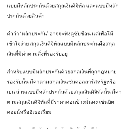
แบบมีหลักประกันด้วยสกุลเงินดิจิทัล และแบบมีหลัก
ประกันด้วยสินค้า
คำว่า ‘หลักประกัน’ อาจจะฟังดูซับซ้อน แต่เพื่อให้
เข้าใจง่าย สกุลเงินดิจิทัลแบบมีหลักประกันคือสกุล
เงินที่มีค่าตามสิ่งที่รองรับอยู่
สำหรับแบบมีหลักประกันด้วยสกุลเงินที่ถูกกฎหมาย
รองรับนั้น มีค่าตามสกุลเงินเช่นดอลลาร์สหรัฐหรือ
เยน ส่วนแบบมีหลักประกันด้วยสกุลเงินดิจิทัลนั้น มีค่า
ตามสกุลเงินดิจิทัลที่มีราคาค่อนข้างมั่นคง เช่นบิต
คอยน์หรืออีเธอเรียม