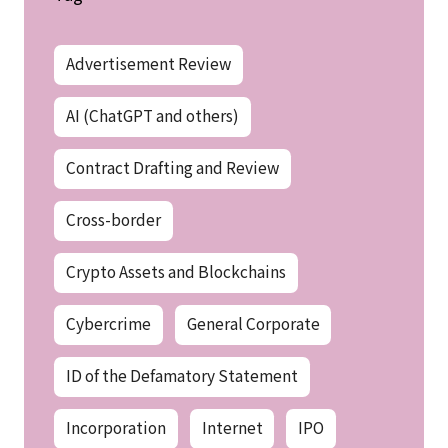
Advertisement Review
AI (ChatGPT and others)
Contract Drafting and Review
Cross-border
Crypto Assets and Blockchains
Cybercrime
General Corporate
ID of the Defamatory Statement
Incorporation
Internet
IPO