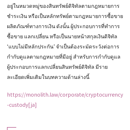
อยู่ในหมวดหมู่ของสินทรัพย์ดิจิทัลตามกฎหมายการ
ชำระเงิน หรือเป็นหลักทรัพย์ตามกฎหมายการซื้อขาย
ผลิตภัณฑ์ทางการเงิน ดังนั้น ผู้ประกอบการที่ทำการ
ซื้อขาย แลกเปลี่ยน หรือเป็นนายหน้าสกุลเงินดิจิทัล
‘แบบไม่มีหลักประกัน’ จำเป็นต้องระมัดระวังต่อการ
กำกับดูแลตามกฎหมายที่มีอยู่ สำหรับการกำกับดูแล
ผู้ประกอบการแลกเปลี่ยนสินทรัพย์ดิจิทัล มีราย
ละเอียดเพิ่มเติมในบทความด้านล่างนี้
https://monolith.law/corporate/cryptocurrency
-custody[ja]