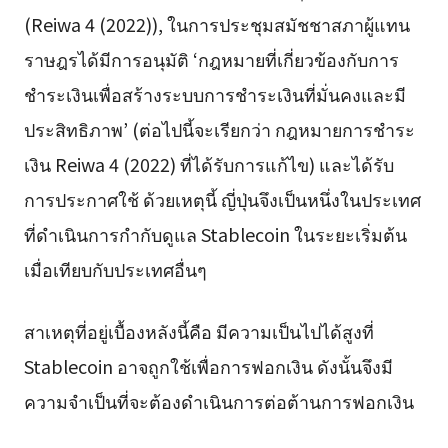
(Reiwa 4 (2022)), ในการประชุมสมัชชาสภาผู้แทน
ราษฎรได้มีการอนุมัติ ‘กฎหมายที่เกี่ยวข้องกับการ
ชำระเงินเพื่อสร้างระบบการชำระเงินที่มั่นคงและมี
ประสิทธิภาพ’ (ต่อไปนี้จะเรียกว่า กฎหมายการชำระ
เงิน Reiwa 4 (2022) ที่ได้รับการแก้ไข) และได้รับ
การประกาศใช้ ด้วยเหตุนี้ ญี่ปุ่นจึงเป็นหนึ่งในประเทศ
ที่ดำเนินการกำกับดูแล Stablecoin ในระยะเริ่มต้น
เมื่อเทียบกับประเทศอื่นๆ
สาเหตุที่อยู่เบื้องหลังนี้คือ มีความเป็นไปได้สูงที่
Stablecoin อาจถูกใช้เพื่อการฟอกเงิน ดังนั้นจึงมี
ความจำเป็นที่จะต้องดำเนินการต่อต้านการฟอกเงิน