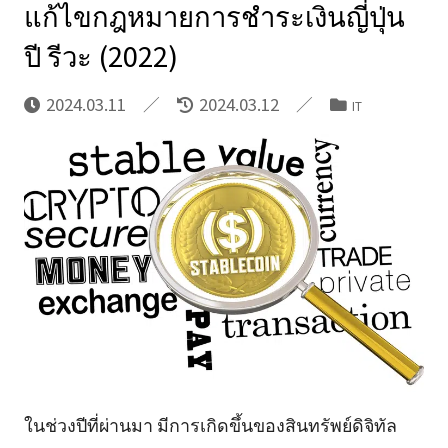
แก้ไขกฎหมายการชําระเงินญี่ปุ่น
ปี รีวะ (2022)
2024.03.11
2024.03.12
IT
ในช่วงปีที่ผ่านมา มีการเกิดขึ้นของสินทรัพย์ดิจิทัล