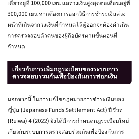
เดียวอยู่ที่ 100,000 เยน และวงเงินสูงสุดต่อเดือนอยู่ที่
300,000 เยน หากต้องการออกวิธีการชำระเงินล่วง
หน้าที่เกินจากวงเงินที่กำหนดไว้ ผู้ออกจะต้องดำเนิน
การตรวจสอบตัวตนของผู้ถือบัตรตามขั้นตอนที่
กำหนด
เกี่ยวกับการเพิ่มกฎระเบียบของระบบการ
ตรวจสอบร่วมกันเพื่อป้องกันการฟอกเงิน
นอกจากนี้ ในการแก้ไขกฎหมายการชำระเงินของ
ญี่ปุ่น (Japanese Funds Settlement Act) ปี รีวะ
(Reiwa) 4 (2022) ยังได้มีการกำหนดกฎระเบียบใหม่
เกี่ยวกับระบบการตรวจสอบร่วมกันเพื่อป้องกันการ