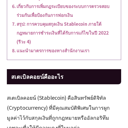
เกี่ยวกับการเพิ่มกฎระเบียบของระบบการตรวจสอบ
ร่วมกันเพื่อป้องกันการฟอกเงิน
สรุป: การควบคุมสกุลเงิน Stablecoin ภายใต้
กฎหมายการชำระเงินที่ได้รับการแก้ไขในปี 2022
(รีวะ 4)
แนะนำมาตรการของทางสำนักงานเรา
สเตเบิลคอยน์คืออะไร
สเตเบิลคอยน์ (Stablecoin) คือสินทรัพย์ดิจิทัล
(Cryptocurrency) ที่มีคุณสมบัติพิเศษในการผูก
มูลค่าไว้กับสกุลเงินที่ถูกกฎหมายหรืออัลกอริทึม
เฉพาะเพื่อให้มีความคงที่ในมูลค่า