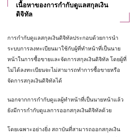
เนื้อหาของการกำกับดูแลสกุลเงิน
ดิจิทัล
การกำกับดูแลสกุลเงินดิจิทัลประกอบด้วยการนำ
ระบบการลงทะเบียนมาใช้กับผู้ที่ทำหน้าที่เป็นนาย
หน้าในการซื้อขายและจัดการสกุลเงินดิจิทัล โดยผู้ที่
ไม่ได้ลงทะเบียนจะไม่สามารถทำการซื้อขายหรือ
จัดการสกุลเงินดิจิทัลได้
นอกจากการกำกับดูแลผู้ทำหน้าที่เป็นนายหน้าแล้ว
ยังมีการกำกับดูแลการออกสกุลเงินดิจิทัลด้วย
โดยเฉพาะอย่างยิ่ง สถาบันที่สามารถออกสกุลเงิน