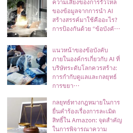
ความเสี่ยงของการรั่วไหล
ของข้อมูลจากการนำ AI
สร้างสรรค์มาใช้คืออะไร?
การป้องกันด้วย “ข้อบังคั…
แนวหน้าของข้อบังคับ
ภายในองค์กรเกี่ยวกับ AI ที่
บริษัทระดับโลกควรสร้าง:
การกำกับดูแลและกลยุทธ์
การขยา…
กลยุทธ์ทางกฎหมายในการ
ยื่นคำร้องเรื่องการละเมิด
สิทธิ์ใน Amazon: จุดสำคัญ
ในการพิจารณาความ