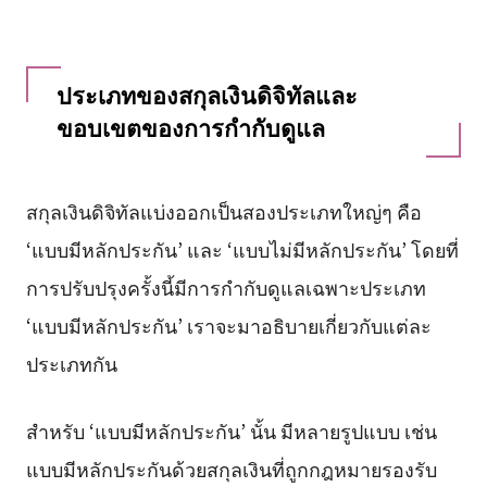
ประเภทของสกุลเงินดิจิทัลและ
ขอบเขตของการกำกับดูแล
สกุลเงินดิจิทัลแบ่งออกเป็นสองประเภทใหญ่ๆ คือ
‘แบบมีหลักประกัน’ และ ‘แบบไม่มีหลักประกัน’ โดยที่
การปรับปรุงครั้งนี้มีการกำกับดูแลเฉพาะประเภท
‘แบบมีหลักประกัน’ เราจะมาอธิบายเกี่ยวกับแต่ละ
ประเภทกัน
สำหรับ ‘แบบมีหลักประกัน’ นั้น มีหลายรูปแบบ เช่น
แบบมีหลักประกันด้วยสกุลเงินที่ถูกกฎหมายรองรับ