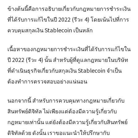
ข้างต้นนี้คือการอธิบายเกี่ยวกับกฎหมายการชำระเงิน
ที่ได้รับการแก้ไขในปี 2022 (รีวะ 4) โดยเน้นไปที่การ
ควบคุมสกุลเงิน Stablecoin เป็นหลัก
เนื้อหาของกฎหมายการชำระเงินที่ได้รับการแก้ไขใน
ปี 2022 (รีวะ 4) นั้น สำหรับผู้ที่ดูแลกฎหมายในบริษัท
ที่ดำเนินธุรกิจเกี่ยวกับสกุลเงิน Stablecoin จำเป็น
ต้องทำการตรวจสอบอย่างแน่นอน
นอกจากนี้ สำหรับการควบคุมทางกฎหมายเกี่ยวกับ
สินทรัพย์ดิจิทัล ไม่เพียงแต่ต้องมีความรู้เกี่ยวกับ
กฎหมายเท่านั้น แต่ยังต้องมีความรู้เกี่ยวกับสินทรัพย์
ดิจิทัลด้วย ดังนั้น เราขอแนะนำให้ปรึกษากับ