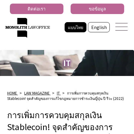
ติดต่อเรา
ขอข้อมูล
แบบไทย
English
IT
HOME
>
LAW MAGAZINE
>
IT
>
การเพิ่มการควบคุมสกุลเงิน
Stablecoin! จุดสําคัญของการแก้ไขกฎหมายการชําระเงินญี่ปุ่น ปี รีวะ (2022)
การเพิ่มการควบคุมสกุลเงิน
Stablecoin! จุดสําคัญของการ