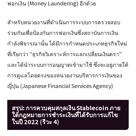
ฟอกเงิน (Money Laundering) อีกด้วย
สำหรับหน่วยงานที่ดำเนินการระบบการตรวจสอบ
ร่วมกันเพื่อป้องกันการฟอกเงินซึ่งสถาบันการเงิน
กำลังพิจารณานั้น ได้มีการกำหนดประเภทธุรกิจใหม่
ที่เรียกว่า “ธุรกิจวิเคราะห์การแลกเปลี่ยนเงินตรา”
และได้นำระบบการอนุญาตเข้ามาใช้ ซึ่งจะอยู่ภายใต้
การดูแลโดยตรงของหน่วยงานบริหารการเงินของ
ญี่ปุ่น (Japanese Financial Services Agency)
สรุป: การควบคุมสกุลเงิน Stablecoin ภาย
ใต้กฎหมายการชำระเงินที่ได้รับการแก้ไข
ในปี 2022 (รีวะ 4)