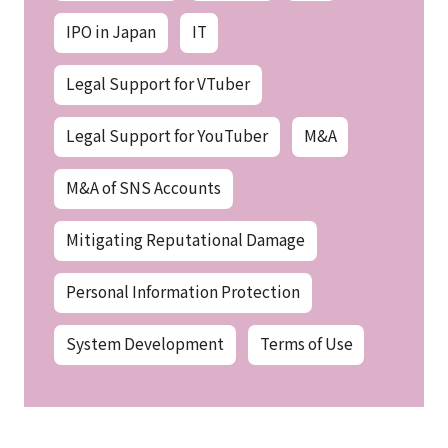
IPO in Japan
IT
Legal Support for VTuber
Legal Support for YouTuber
M&A
M&A of SNS Accounts
Mitigating Reputational Damage
Personal Information Protection
System Development
Terms of Use