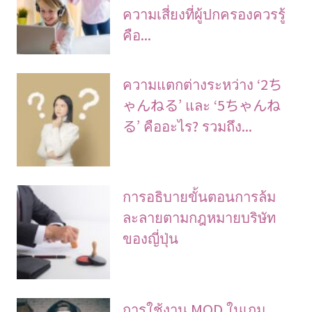
ความเสี่ยงที่ผู้ปกครองควรรู้
คือ...
ความแตกต่างระหว่าง ‘2ち
ゃんねる’ และ ‘5ちゃんね
る’ คืออะไร? รวมถึง...
การอธิบายขั้นตอนการล้ม
ละลายตามกฎหมายบริษัท
ของญี่ปุ่น
การใช้งาน MOD ในเกม