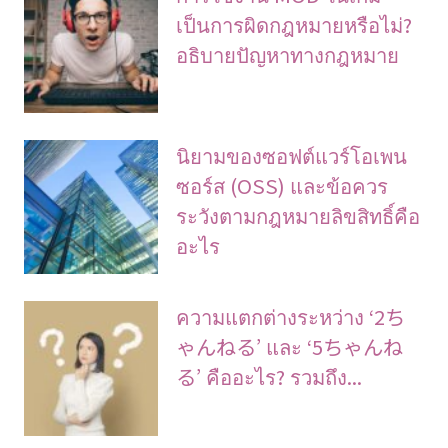
เป็นการผิดกฎหมายหรือไม่?
อธิบายปัญหาทางกฎหมาย
นิยามของซอฟต์แวร์โอเพน
ซอร์ส (OSS) และข้อควร
ระวังตามกฎหมายลิขสิทธิ์คือ
อะไร
ความแตกต่างระหว่าง ‘2ち
ゃんねる’ และ ‘5ちゃんね
る’ คืออะไร? รวมถึง...