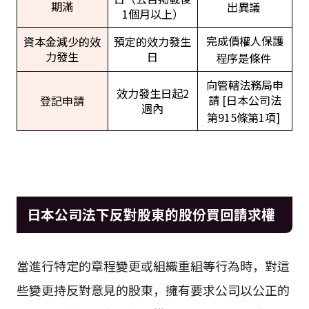
期滿
出異議
1個月以上）
完成債權人保護
資本金減少的效
預定的效力發生
力發生
日
程序是條件
向管轄法務局申
效力發生日起2
請 [日本公司法
登記申請
週內
第915條第1項]
日本公司法下反對股東的股份買回請求權
當進行特定的章程變更或組織重組等行為時，對這
些變更持反對意見的股東，擁有要求公司以公正的