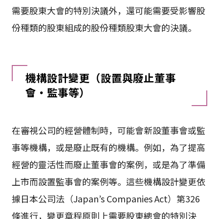
需要股東大會的特別決議外，還可能需要受影響股
份種類的股東組成的股份種類股東大會的決議。
機構設計變更（設置與廢止董事
會・監事等）
在審視公司的經營體制時，可能會新設董事會或監
事等機構，或是廢止既有的機構。例如，為了提高
經營的靈活性而廢止董事會的案例，或是為了準備
上市而設置監事會的案例等。這些機構設計變更依
據日本公司法（Japan’s Companies Act）第326
條進行，變更章程原則上需要股東總會的特別決