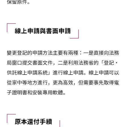
保留原件。
線上申請與書面申請
變更登記的申請方法主要有兩種：一是直接向法務
局窗口提交書面文件，二是利用法務省的「登記・
供託線上申請系統」進行線上申請。線上申請可以
從家中等地方進行，更為高效，但需要事先取得電
子證明書和安裝專用軟體。
原本還付手續