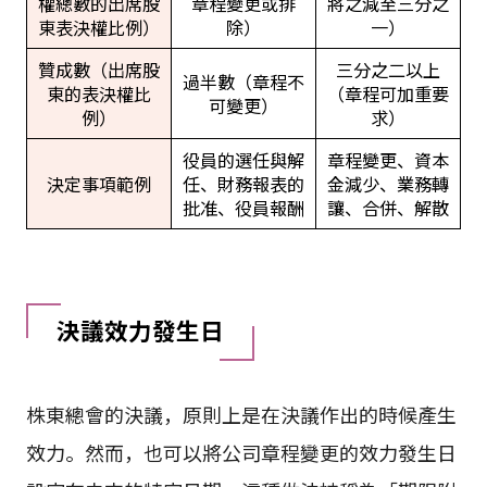
權總數的出席股
章程變更或排
將之減至三分之
東表決權比例）
除）
一）
贊成數（出席股
三分之二以上
過半數（章程不
東的表決權比
（章程可加重要
可變更）
例）
求）
役員的選任與解
章程變更、資本
決定事項範例
任、財務報表的
金減少、業務轉
批准、役員報酬
讓、合併、解散
決議效力發生日
株東總會的決議，原則上是在決議作出的時候產生
效力。然而，也可以將公司章程變更的效力發生日