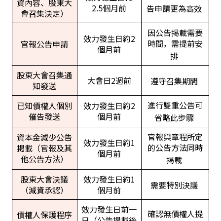
資內容、股東大
2.5個月前
告申請更為高效
會召集決定）
因公告掲載需要
效力發生日約2
時間，需提前安
官報公告申請
個月前
排
股東大會召集通
大會日2週前
遵守召集期間
知發送
進行雙重公告可
已知債權人個別
效力發生日約2
催告發送
個月前
省略此步驟
官報與章程所定
資本金減少公告
效力發生日約1
的公告方法同時
掲載（官報及其
個月前
他公告方法）
掲載
股東大會決議
效力發生日約1
需要特別決議
（減資承認）
個月前
效力發生日前一
確認無債權人提
債權人保護程序
日（公告掲載後