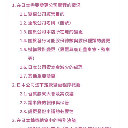
在日本需要變更公司章程的情況
變更公司經營目的
更改公司名稱（商號）
關於公司本店所在地的變更
關於發行可能股份總數與股份種類的變更
機構設計變更（設置與廢止董事會・監事
等）
日本公司資本金減少的處理
其他重要變更
日本公司法下定款變更程序概要
召集股東大會及其決議
議事錄的製作與保管
變更登記申請的必要性
在日本株東總會中的特別決議