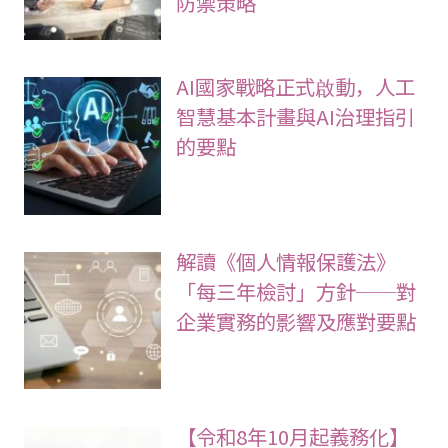
防禦策略
AI國家戰略正式啟動，人工
智慧基本計畫與AI治理指引
的要點
解讀《個人情報保護法》
「每三年檢討」方針──對
企業實務的影響及應對要點
【令和8年10月起義務化】