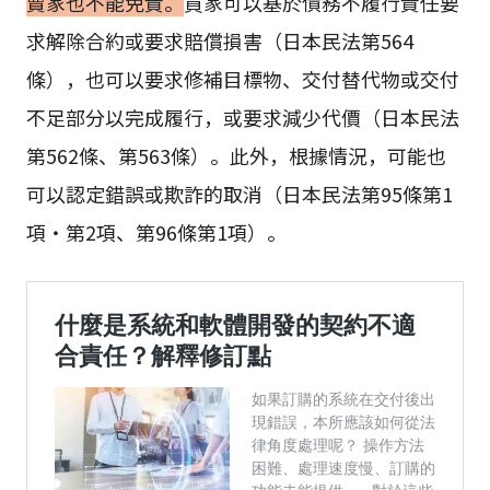
賣家也不能免責。
買家可以基於債務不履行責任要
求解除合約或要求賠償損害（日本民法第564
條），也可以要求修補目標物、交付替代物或交付
不足部分以完成履行，或要求減少代價（日本民法
第562條、第563條）。此外，根據情況，可能也
可以認定錯誤或欺詐的取消（日本民法第95條第1
項・第2項、第96條第1項）。