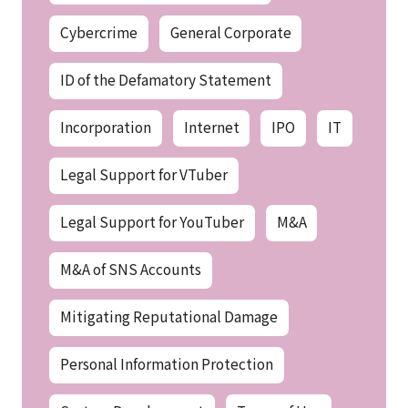
Cybercrime
General Corporate
ID of the Defamatory Statement
Incorporation
Internet
IPO
IT
Legal Support for VTuber
Legal Support for YouTuber
M&A
M&A of SNS Accounts
Mitigating Reputational Damage
Personal Information Protection