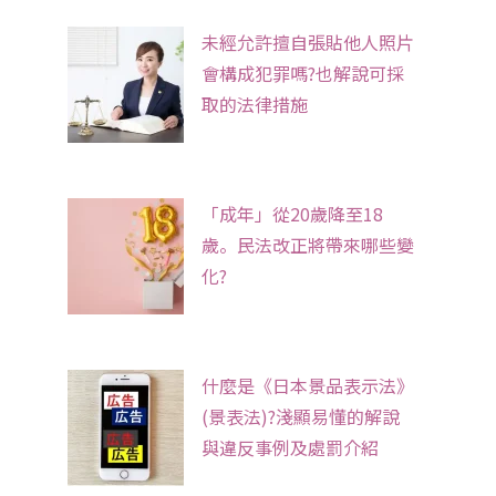
未經允許擅自張貼他人照片
會構成犯罪嗎?也解說可採
取的法律措施
「成年」從20歲降至18
歲。民法改正將帶來哪些變
化?
什麼是《日本景品表示法》
(景表法)?淺顯易懂的解說
與違反事例及處罰介紹