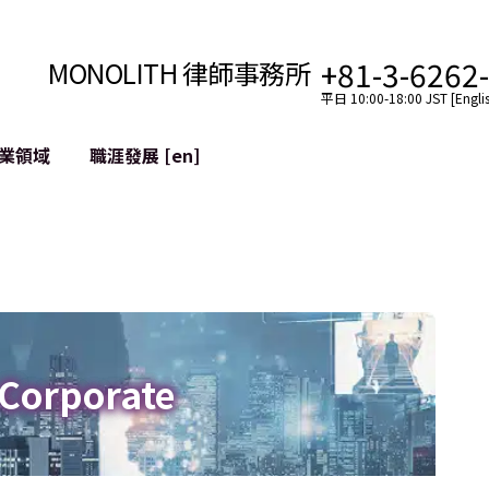
+81-3-6262
MONOLITH 律師事務所
平日 10:00-18:00 JST [Englis
業領域
職涯發展 [en]
網際網路
跨境
YouTuber法律支援
VTuber法律支援
區塊鏈
社交網絡服務帳戶的併
tGPT等)
緩解聲譽損害
 Corporate