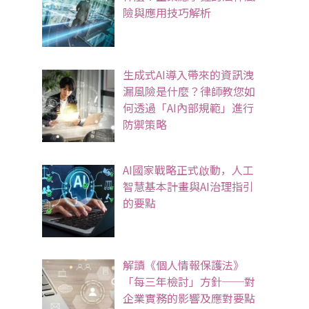
險與應用技巧解析
生成式AI導入帶來的資訊洩
漏風險是什麼？律師教您如
何透過「AI內部規範」進行
防禦策略
AI國家戰略正式啟動，人工
智慧基本計畫與AI治理指引
的要點
解讀《個人情報保護法》
「每三年檢討」方針──對
企業實務的影響及應對要點