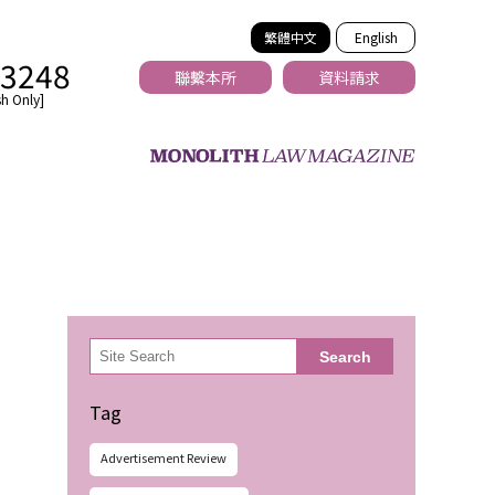
繁體中文
English
-3248
聯繫本所
資料請求
h Only]
法務
検
Search
索
Tag
Advertisement Review