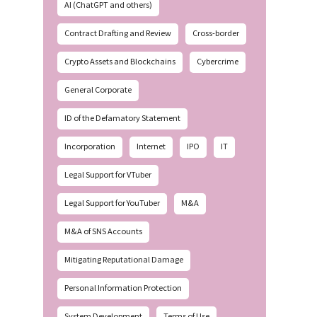
AI (ChatGPT and others)
Contract Drafting and Review
Cross-border
Crypto Assets and Blockchains
Cybercrime
General Corporate
ID of the Defamatory Statement
Incorporation
Internet
IPO
IT
Legal Support for VTuber
Legal Support for YouTuber
M&A
M&A of SNS Accounts
Mitigating Reputational Damage
Personal Information Protection
System Development
Terms of Use