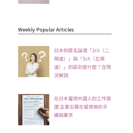
Weekly Popular Articles
日本的匿名論壇「2ch（二
頻道）」與「5ch（五頻
道）」的區別是什麼？含現
況解說
在日本雇用外國人的工作簽
證:主要五種在留資格的手
續與要求