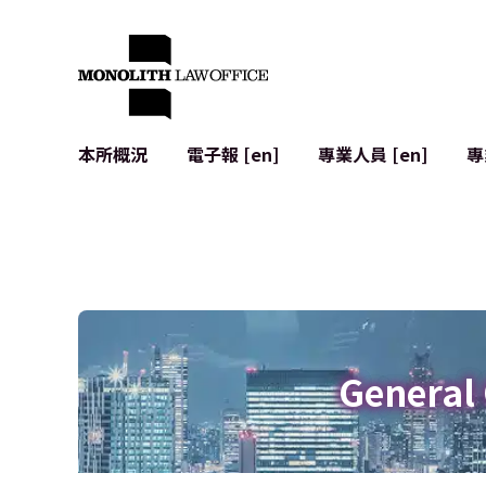
本所概況
電子報 [en]
專業人員 [en]
專
來自執行合夥人的問候
企業法務
IT
社會影響與社群參與 [en]
合約起草與審查
系統開發
全球合作夥伴聯盟 [en]
併購 (M&A)
使用條款
本所位置
日本的IPO
加密資產與
個人資料保護
AI（例如Cha
廣告審查
網絡犯罪
General