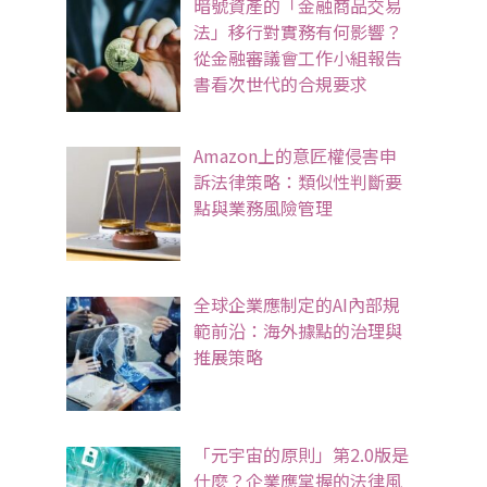
暗號資產的「金融商品交易
法」移行對實務有何影響？
從金融審議會工作小組報告
書看次世代的合規要求
Amazon上的意匠權侵害申
訴法律策略：類似性判斷要
點與業務風險管理
全球企業應制定的AI內部規
範前沿：海外據點的治理與
推展策略
「元宇宙的原則」第2.0版是
什麼？企業應掌握的法律風