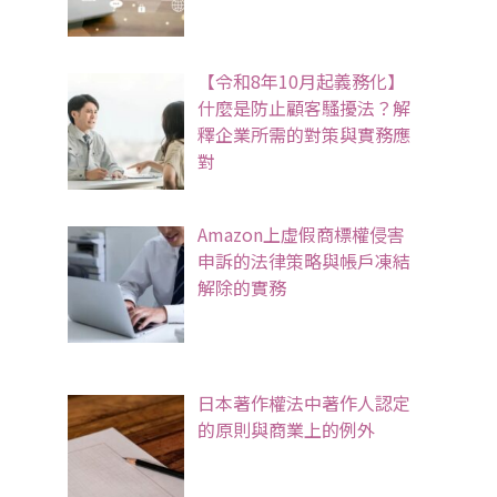
【令和8年10月起義務化】
什麼是防止顧客騷擾法？解
釋企業所需的對策與實務應
對
Amazon上虛假商標權侵害
申訴的法律策略與帳戶凍結
解除的實務
日本著作權法中著作人認定
的原則與商業上的例外