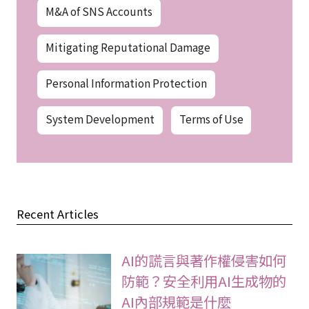
M&A of SNS Accounts
Mitigating Reputational Damage
Personal Information Protection
System Development
Terms of Use
Recent Articles
AI的謊言與著作權侵害如何
防範？安全利用AI生成物的
AI內部規範是什麼