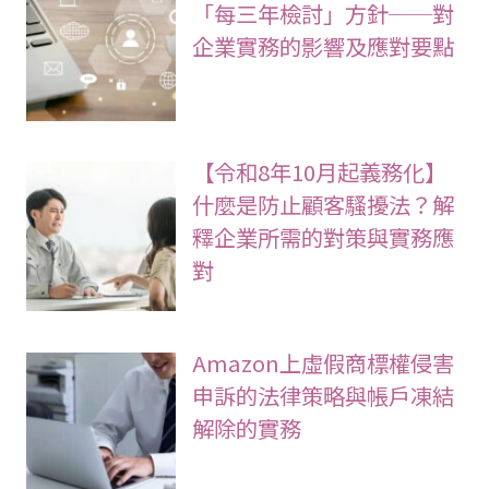
「每三年檢討」方針──對
企業實務的影響及應對要點
【令和8年10月起義務化】
什麼是防止顧客騷擾法？解
釋企業所需的對策與實務應
對
Amazon上虛假商標權侵害
申訴的法律策略與帳戶凍結
解除的實務