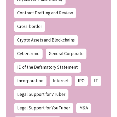
Contract Drafting and Review
Cross-border
Crypto Assets and Blockchains
Cybercrime
General Corporate
ID of the Defamatory Statement
Incorporation
Internet
IPO
IT
Legal Support for VTuber
Legal Support for YouTuber
M&A