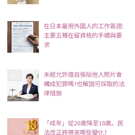
在日本雇用外國人的工作簽證:
主要五種在留資格的手續與要
求
未經允許擅自張貼他人照片會
構成犯罪嗎?也解說可採取的法
律措施
「成年」從20歲降至18歲。民
法改正將帶來哪些變化?