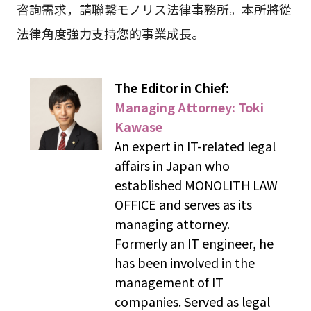
咨詢需求，請聯繫モノリス法律事務所。本所將從
法律角度強力支持您的事業成長。
The Editor in Chief:
Managing Attorney: Toki
Kawase
An expert in IT-related legal
affairs in Japan who
established MONOLITH LAW
OFFICE and serves as its
managing attorney.
Formerly an IT engineer, he
has been involved in the
management of IT
companies. Served as legal