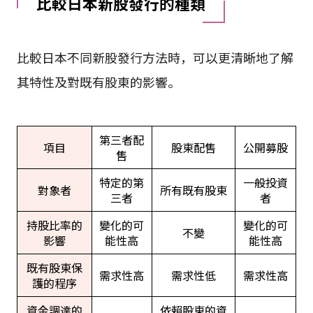
比較日本新股發行的種類
比較日本不同新股發行方法時，可以更清晰地了解
其特性及對既有股東的影響。
第三者配
項目
股東配售
公開募股
售
特定的第
一般投資
對象者
所有既有股東
三者
者
持股比率的
變化的可
變化的可
不變
影響
能性高
能性高
既有股東保
需求性高
需求性低
需求性高
護的程序
資金調達的
依賴股東的資