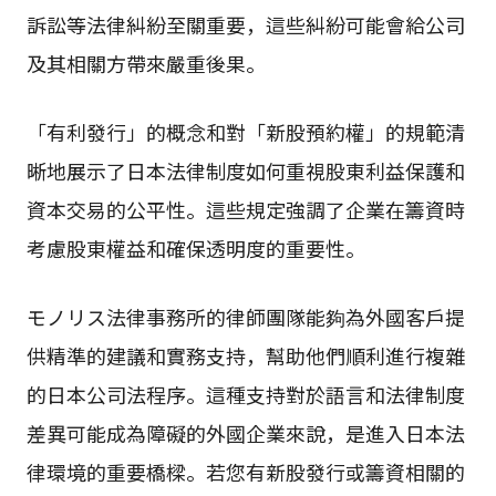
訴訟等法律糾紛至關重要，這些糾紛可能會給公司
及其相關方帶來嚴重後果。
「有利發行」的概念和對「新股預約權」的規範清
晰地展示了日本法律制度如何重視股東利益保護和
資本交易的公平性。這些規定強調了企業在籌資時
考慮股東權益和確保透明度的重要性。
モノリス法律事務所的律師團隊能夠為外國客戶提
供精準的建議和實務支持，幫助他們順利進行複雜
的日本公司法程序。這種支持對於語言和法律制度
差異可能成為障礙的外國企業來說，是進入日本法
律環境的重要橋樑。若您有新股發行或籌資相關的