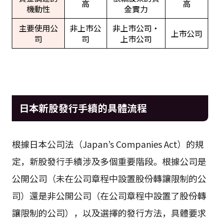
高
高
機動性
金實力
主要使用公
非上市公
非上市公司・
上市公司
司
司
上市公司
日本新股發行手續的具體流程
根據日本公司法（Japan’s Companies Act）的規
定，新股發行手續涉及多個重要階段。根據公司是
公開公司（未在公司章程中設置股份轉讓限制的公
司）還是非公開公司（在公司章程中設置了股份轉
讓限制的公司），以及選擇的發行方法，具體要求