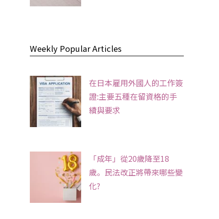
Weekly Popular Articles
在日本雇用外國人的工作簽
證:主要五種在留資格的手
續與要求
「成年」從20歲降至18
歲。民法改正將帶來哪些變
化?