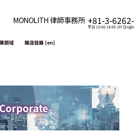
+81-3-6262
MONOLITH 律師事務所
平日 10:00-18:00 JST [Englis
業領域
職涯發展 [en]
網際網路
跨境
YouTuber法律支援
VTuber法律支援
區塊鏈
社交網絡服務帳戶的併
tGPT等)
緩解聲譽損害
 Corporate