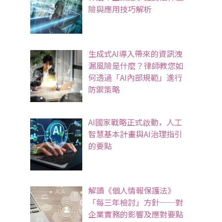
險與應用技巧解析
生成式AI導入帶來的資訊洩
漏風險是什麼？律師教您如
何透過「AI內部規範」進行
防禦策略
AI國家戰略正式啟動，人工
智慧基本計畫與AI治理指引
的要點
解讀《個人情報保護法》
「每三年檢討」方針──對
企業實務的影響及應對要點