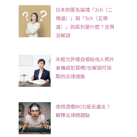
日本的匿名論壇「2ch（二
頻道）」與「5ch（五頻
道）」的區別是什麼？含現
況解說
未經允許擅自張貼他人照片
會構成犯罪嗎?也解說可採
取的法律措施
使用遊戲MOD是否違法？
解釋法律問題點