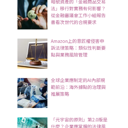
暗號資產的「金融商品交易
法」移行對實務有何影響？
從金融審議會工作小組報告
書看次世代的合規要求
Amazon上的意匠權侵害申
訴法律策略：類似性判斷要
點與業務風險管理
全球企業應制定的AI內部規
範前沿：海外據點的治理與
推展策略
「元宇宙的原則」第2.0版是
什麼？企業應掌握的法律風