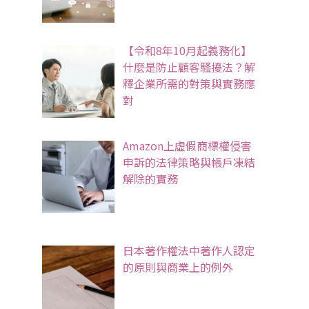
【令和8年10月起義務化】
什麼是防止顧客騷擾法？解
釋企業所需的對策與實務應
對
Amazon上虛假商標權侵害
申訴的法律策略與帳戶凍結
解除的實務
日本著作權法中著作人認定
的原則與商業上的例外