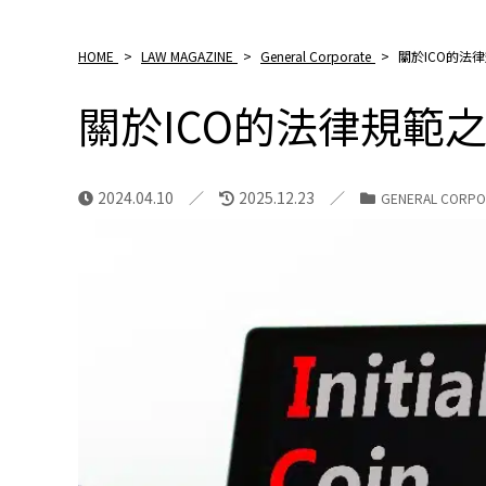
HOME
>
LAW MAGAZINE
>
General Corporate
>
關於ICO的法
關於ICO的法律規範
2024.04.10
2025.12.23
GENERAL CORPO