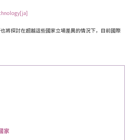
chnology[ja]
所也將探討在超越這些國家立場差異的情況下，目前國際
國家