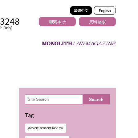
繁體中文
English
-3248
聯繫本所
資料請求
h Only]
法務
検
Search
索
Tag
Advertisement Review