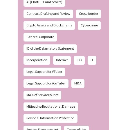
AI (ChatGPT and others)
Contract Drafting and Review
Cross-border
Crypto Assets and Blockchains
Cybercrime
General Corporate
ID of the Defamatory Statement
Incorporation
Internet
IPO
IT
Legal Support for VTuber
Legal Support for YouTuber
M&A
M&A of SNS Accounts
Mitigating Reputational Damage
Personal Information Protection
System Development
Terms of Use