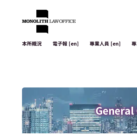
本所概況
電子報 [en]
專業人員 [en]
專
來自執行合夥人的問候
企業法務
IT
社會影響與社群參與 [en]
合約起草與審查
系統開發
全球合作夥伴聯盟 [en]
併購 (M&A)
使用條款
本所位置
日本的IPO
加密資產與
個人資料保護
AI（例如Cha
廣告審查
網絡犯罪
General