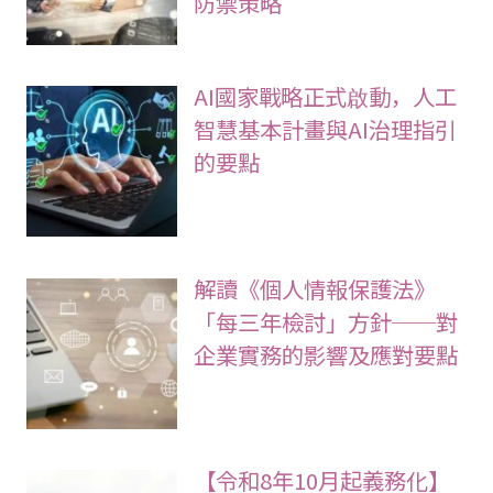
防禦策略
AI國家戰略正式啟動，人工
智慧基本計畫與AI治理指引
的要點
解讀《個人情報保護法》
「每三年檢討」方針──對
企業實務的影響及應對要點
【令和8年10月起義務化】