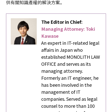
供有關知識產權的解決方案。
The Editor in Chief:
Managing Attorney: Toki
Kawase
An expert in IT-related legal
affairs in Japan who
established MONOLITH LAW
OFFICE and serves as its
managing attorney.
Formerly an IT engineer, he
has been involved in the
management of IT
companies. Served as legal
counsel to more than 100