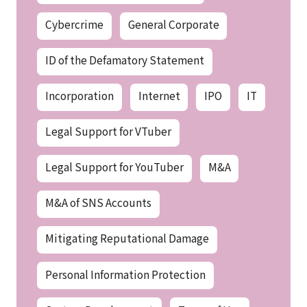
Cybercrime
General Corporate
ID of the Defamatory Statement
Incorporation
Internet
IPO
IT
Legal Support for VTuber
Legal Support for YouTuber
M&A
M&A of SNS Accounts
Mitigating Reputational Damage
Personal Information Protection