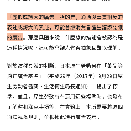
「虛假或誇大的廣告」指的是，通過與事實相反的
表述或誇大的表述，可能會讓消費者產生錯誤認識
的廣告
。那麼具體來說，什麼樣的描述會被認為是
這種情況呢？這可能會讓人覺得抽象且難以理解。
對於這種具體的判斷，日本厚生勞動省在「藥品等
適正廣告基準」（平成29年（2017年）9月29日厚
生勞動省醫藥・生活衛生局長通知）中提出了標
準。並且，厚生勞動省在運用這些標準時，也發布
了解釋和注意事項等。在實務上，本所需要將這個
通知視為規則，並根據此進行廣告表示。