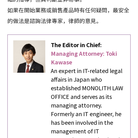
如果在開始業務或銷售產品時有任何疑問，最安全
的做法是諮詢法律專家，律師的意見。
The Editor in Chief:
Managing Attorney: Toki
Kawase
An expert in IT-related legal
affairs in Japan who
established MONOLITH LAW
OFFICE and serves as its
managing attorney.
Formerly an IT engineer, he
has been involved in the
management of IT