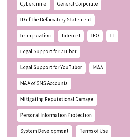
Cybercrime
General Corporate
ID of the Defamatory Statement
Incorporation
Internet
IPO
IT
Legal Support for VTuber
Legal Support for YouTuber
M&A
M&A of SNS Accounts
Mitigating Reputational Damage
Personal Information Protection
System Development
Terms of Use