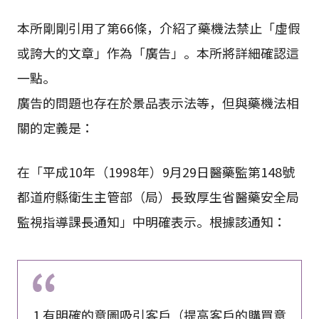
本所剛剛引用了第66條，介紹了藥機法禁止「虛假
或誇大的文章」作為「廣告」。本所將詳細確認這
一點。
廣告的問題也存在於景品表示法等，但與藥機法相
關的定義是：
在「平成10年（1998年）9月29日醫藥監第148號
都道府縣衛生主管部（局）長致厚生省醫藥安全局
監視指導課長通知」中明確表示。根據該通知：
1 有明確的意圖吸引客戶（提高客戶的購買意